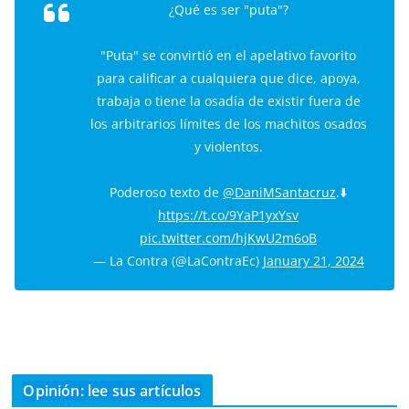
¿Qué es ser "puta"?
"Puta" se convirtió en el apelativo favorito
para calificar a cualquiera que dice, apoya,
trabaja o tiene la osadía de existir fuera de
los arbitrarios límites de los machitos osados
y violentos.
Poderoso texto de
@DaniMSantacruz
.⬇️
https://t.co/9YaP1yxYsv
pic.twitter.com/hjKwU2m6oB
— La Contra (@LaContraEc)
January 21, 2024
Opinión: lee sus artículos