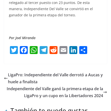
relegado al tercer puesto con 23 puntos. De esta
manera, Independiente Del Valle se convirtió en el
ganador de la primera etapa del torneo.
Por Joel Miranda
T
F
W
T
R
E
Li
C
w
a
h
el
e
m
n
o
itt
c
at
e
d
ai
k
m
er
e
s
gr
di
l
e
p
LigaPro: Independiente del Valle derrotó a Aucas y
b
A
a
t
dI
ar
huele a finalista
o
p
m
n
tir
Independiente del Valle ganó la primera etapa de la
o
p
LigaPro y un cupo en la Libertadores 2024
k
También te puede gustar