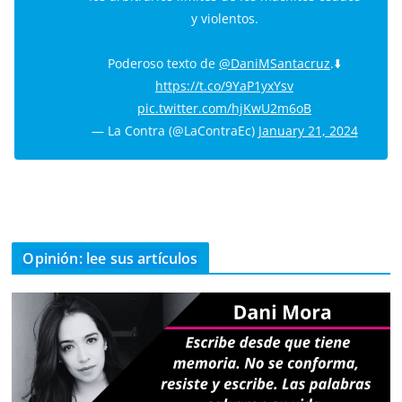
y violentos.
Poderoso texto de
@DaniMSantacruz
.⬇️
https://t.co/9YaP1yxYsv
pic.twitter.com/hjKwU2m6oB
— La Contra (@LaContraEc)
January 21, 2024
Opinión: lee sus artículos