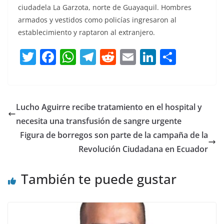
ciudadela La Garzota, norte de Guayaquil. Hombres
armados y vestidos como policías ingresaron al
establecimiento y raptaron al extranjero.
T
F
W
T
R
E
Li
C
w
a
h
el
e
m
n
o
itt
c
at
e
d
ai
k
m
er
e
s
gr
di
l
e
p
Lucho Aguirre recibe tratamiento en el hospital y
b
A
a
t
dI
ar
necesita una transfusión de sangre urgente
o
p
m
n
tir
Figura de borregos son parte de la campaña de la
o
p
Revolución Ciudadana en Ecuador
k
También te puede gustar