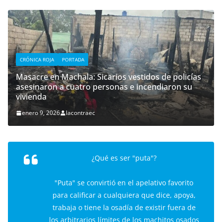
CRÓNICA ROJA
PORTADA
Masacre en Machala: Sicarios vestidos de policías
asesinaron a cuatro personas e incendiaron su
vivienda
enero 9, 2026
lacontraec
¿Qué es ser "puta"?
"Puta" se convirtió en el apelativo favorito
para calificar a cualquiera que dice, apoya,
trabaja o tiene la osadía de existir fuera de
los arbitrarios límites de los machitos osados