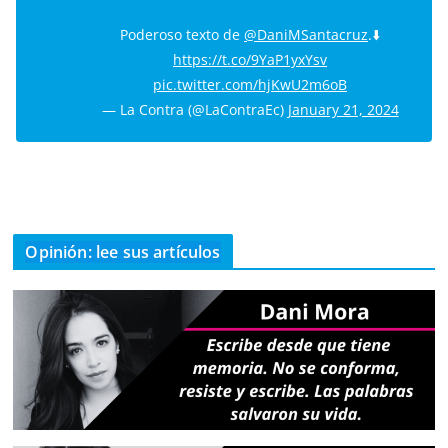
Poderoso texto de
@DaniMSantacruz
.⬇️
https://t.co/9YaP1yxYsv
pic.twitter.com/hjKwU2m6oB
— La Contra (@LaContraEc)
January 21, 2024
Opinión: lee sus artículos