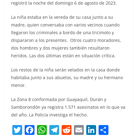
registró la noche del domingo 6 de agosto de 2023.
La niña estaba en la vereda de su casa junto a su
madre, quien conversaba con varios vecinos cuando
llegaron los criminales a bordo de una tricimoto y
dispararon a los presentes. Otros cuatro moradores,
dos hombres y dos mujeres también resultaron
heridos. Las dos últimas están en situación crítica.
Los restos de la niña serán velados en la casa donde
habitaba junto a sus abuelos, su madre y su hermano
menor.
La Zona 8 conformada por Guayaquil, Durán y
Samborondón ya registra 1.571 asesinatos en lo que va
del año. La Policía investiga el hecho.
T
F
W
T
R
E
Li
C