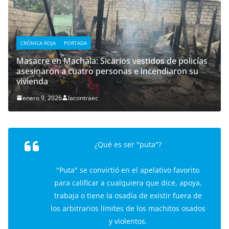
CRÓNICA ROJA
PORTADA
Masacre en Machala: Sicarios vestidos de policías
asesinaron a cuatro personas e incendiaron su
vivienda
enero 9, 2026
lacontraec
¿Qué es ser "puta"?
"Puta" se convirtió en el apelativo favorito
para calificar a cualquiera que dice, apoya,
trabaja o tiene la osadía de existir fuera de
los arbitrarios límites de los machitos osados
y violentos.