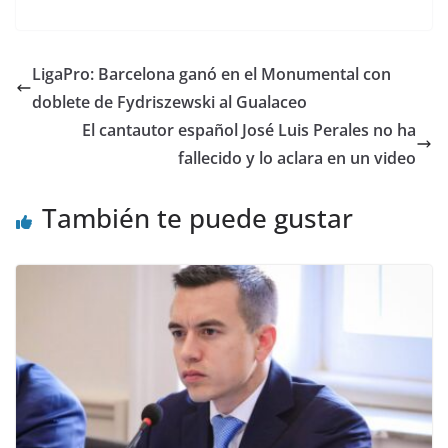
w
a
h
el
e
m
n
o
itt
c
at
e
d
ai
k
m
er
e
s
gr
di
l
e
p
LigaPro: Barcelona ganó en el Monumental con
b
A
a
t
dI
ar
doblete de Fydriszewski al Gualaceo
o
p
m
n
tir
El cantautor español José Luis Perales no ha
o
p
fallecido y lo aclara en un video
k
También te puede gustar