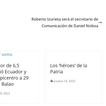
o
m
p
Roberto Izurieta será el secretario de
ar
Comunicación de Daniel Noboa
tir
or de 6,5
Los ‘héroes’ de la
ió Ecuador y
Patria
picentro a 29
octubre 14, 2025
 Balao
8, 2023