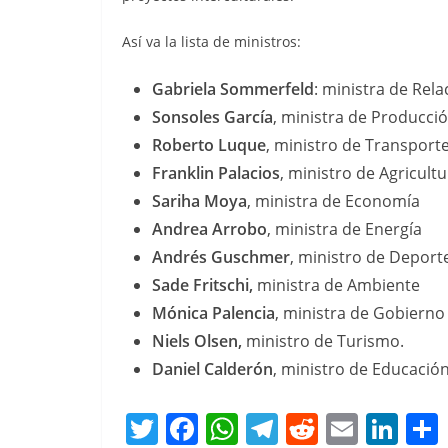
Así va la lista de ministros:
Gabriela Sommerfeld
: ministra de Rela
Sonsoles García
, ministra de Producci
Roberto Luque
, ministro de Transport
Franklin Palacios
, ministro de Agricult
Sariha Moya
, ministra de Economía
Andrea Arrobo
, ministra de Energía
Andrés Guschmer
, ministro de Deport
Sade Fritschi,
ministra de Ambiente
Mónica Palencia
, ministra de Gobierno
Niels Olsen,
ministro de Turismo.
Daniel Calderón
, ministro de Educación
T
F
W
T
R
E
Li