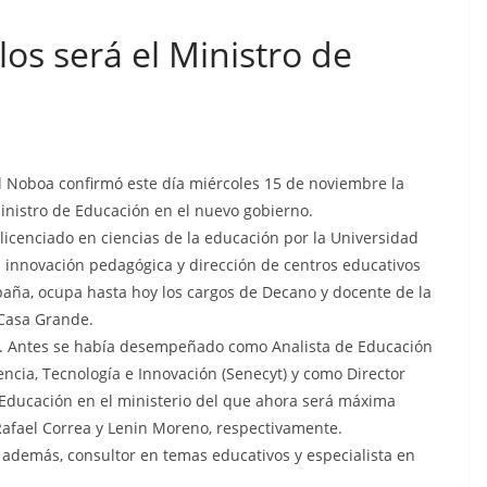
Sicarios acribillan a
os será el Ministro de
funcionario municipal
frente al Municipio de
Manta
n cárcel
que está
julio 2, 2026
lacontraec
el Noboa confirmó este día miércoles 15 de noviembre la
a al
nistro de Educación en el nuevo gobierno.
dos de
licenciado en ciencias de la educación por la Universidad
os
a innovación pedagógica y dirección de centros educativos
paña, ocupa hasta hoy los cargos de Decano y docente de la
aec
 Casa Grande.
co. Antes se había desempeñado como Analista de Educación
encia, Tecnología e Innovación (Senecyt) y como Director
 Educación en el ministerio del que ahora será máxima
Rafael Correa y Lenin Moreno, respectivamente.
 además, consultor en temas educativos y especialista en