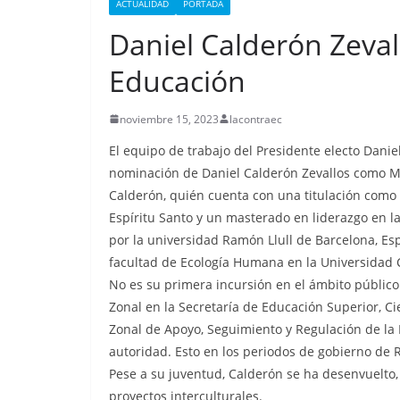
ACTUALIDAD
PORTADA
Daniel Calderón Zevall
Educación
CRÓNICA ROJA
PORTADA
Nueva matanza e
noviembre 15, 2023
lacontraec
de Esmeraldas, 
El equipo de trabajo del Presidente electo Dani
militarizada, dej
nominación de Daniel Calderón Zevallos como Mi
menos 13 priva
Calderón, quién cuenta con una titulación como 
libertad fallecid
Espíritu Santo y un masterado en liderazgo en l
por la universidad Ramón Llull de Barcelona, Es
septiembre 25, 2025
lacontr
facultad de Ecología Humana en la Universidad
No es su primera incursión en el ámbito públi
Zonal en la Secretaría de Educación Superior, Ci
Zonal de Apoyo, Seguimiento y Regulación de la
autoridad. Esto en los periodos de gobierno de 
Pese a su juventud, Calderón se ha desenvuelto,
proyectos interculturales.