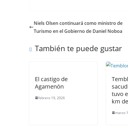
w
a
h
el
e
m
n
itt
c
at
e
d
ai
k
er
e
s
gr
di
l
e
Niels Olsen continuará como ministro de
b
A
a
t
dI
Turismo en el Gobierno de Daniel Noboa
o
p
m
n
También te puede gustar
o
p
k
El castigo de
Tembl
Agamenón
sacud
tuvo e
febrero 19, 2026
km de
marzo 1