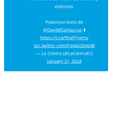
violentos.
Poderoso texto de
@DaniMSantacruz
.⬇️
https://t.co/9YaP1yxYsv
pic.twitter.com/hjKwU2m6oB
— La Contra (@LaContraEc)
January 21, 2024