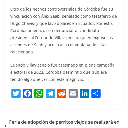
Otro de los hechos controversiales de Córdoba fue su
vinculación con Álex Saab, señalado como testaferro de
Hugo Chávez y que lavó dólares en Ecuador. Por esto,
Córdoba amenazó con denunciar al candidato
presidencial Fernando Villavicencio, quien expuso las
acciones de Saab y acuso a la colombiana de estar
relacionada.
Cuando Villavicencio fue asesinado en plena campaña
electoral de 2023, Córdoba desmintió que hubiera
tenido algo que ver con este magnicio.
T
F
W
T
R
E
Li
C
w
a
h
el
e
m
n
o
itt
c
at
e
d
ai
k
m
er
e
s
gr
di
l
e
p
Feria de adopción de perritos viejos se realizará en