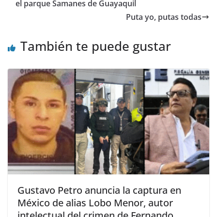
b
A
a
t
dI
ar
el parque Samanes de Guayaquil
o
p
m
n
tir
Puta yo, putas todas
o
p
También te puede gustar
k
Gustavo Petro anuncia la captura en
México de alias Lobo Menor, autor
intelectual del crimen de Fernando