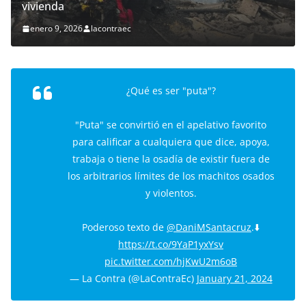
vivienda
enero 9, 2026
lacontraec
¿Qué es ser "puta"?
"Puta" se convirtió en el apelativo favorito
para calificar a cualquiera que dice, apoya,
trabaja o tiene la osadía de existir fuera de
los arbitrarios límites de los machitos osados
y violentos.
Poderoso texto de
@DaniMSantacruz
.⬇️
https://t.co/9YaP1yxYsv
pic.twitter.com/hjKwU2m6oB
— La Contra (@LaContraEc)
January 21, 2024