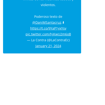
violentos.
Poderoso texto de
@DaniMSantacruz
.⬇️
https://t.co/9YaP1yxYsv
pic.twitter.com/hjKwU2m6oB
— La Contra (@LaContraEc)
January 21, 2024