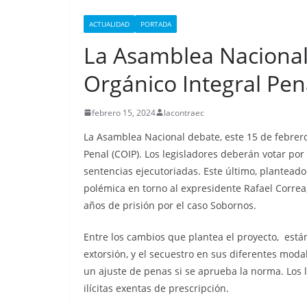
i
p
n
a
o
t
l
ACTUALIDAD
PORTADA
k
m
m
La Asamblea Nacional
e
p
d
Orgánico Integral Pen
a
I
r
febrero 15, 2024
lacontraec
n
t
La Asamblea Nacional debate, este 15 de febrero
i
Penal (COIP). Los legisladores deberán votar por 
r
sentencias ejecutoriadas. Este último, plantead
polémica en torno al expresidente Rafael Correa
años de prisión por el caso Sobornos.
Entre los cambios que plantea el proyecto, está
extorsión, y el secuestro en sus diferentes moda
un ajuste de penas si se aprueba la norma. Los 
CRÓNICA ROJA
PORTADA
ilícitas exentas de prescripción.