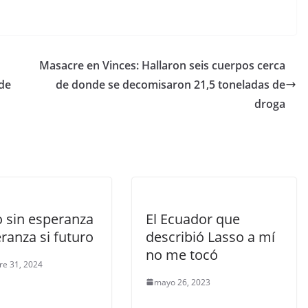
o
m
p
Masacre en Vinces: Hallaron seis cuerpos cerca
ar
 de
de donde se decomisaron 21,5 toneladas de
tir
droga
o sin esperanza
El Ecuador que
ranza si futuro
describió Lasso a mí
no me tocó
re 31, 2024
mayo 26, 2023