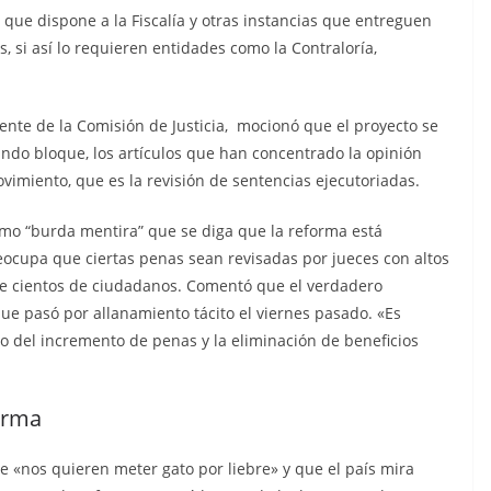
n cárcel
Sicarios acribillan a
 que dispone a la Fiscalía y otras instancias que entreguen
que está
funcionario municipal
, si así lo requieren entidades como la Contraloría,
a al
frente al Municipio de
dos de
Manta
nte de la Comisión de Justicia, mocionó que el proyecto se
os
ndo bloque, los artículos que han concentrado la opinión
julio 2, 2026
lacontraec
vimiento, que es la revisión de sentencias ejecutoriadas.
aec
 como “burda mentira” que se diga que la reforma está
eocupa que ciertas penas sean revisadas por jueces con altos
de cientos de ciudadanos. Comentó que el verdadero
ue pasó por allanamiento tácito el viernes pasado. «Es
o del incremento de penas y la eliminación de beneficios
forma
ue «nos quieren meter gato por liebre» y que el país mira