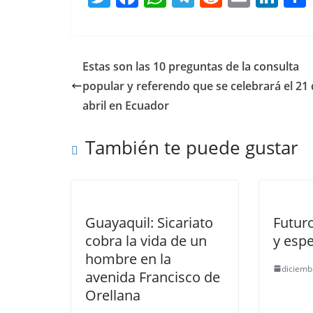
w
a
h
el
e
m
n
itt
c
at
e
d
ai
k
er
e
s
gr
di
l
e
Estas son las 10 preguntas de la consulta
b
A
a
t
dI
popular y referendo que se celebrará el 21
o
p
m
n
abril en Ecuador
o
p
También te puede gustar
k
Guayaquil: Sicariato
Futur
cobra la vida de un
y espe
hombre en la
diciemb
avenida Francisco de
Orellana