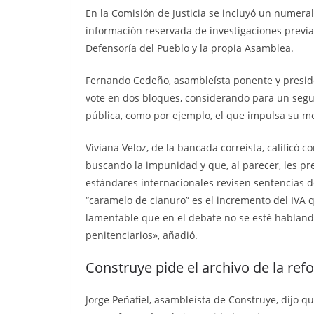
Nueva matanza e
En la Comisión de Justicia se incluyó un numeral
de Esmeraldas, 
información reservada de investigaciones previas
militarizada, dej
Defensoría del Pueblo y la propia Asamblea.
menos 13 priva
Fernando Cedeño, asambleísta ponente y preside
libertad fallecid
vote en dos bloques, considerando para un segu
pública, como por ejemplo, el que impulsa su mo
septiembre 25, 2025
lacontr
Viviana Veloz, de la bancada correísta, calificó
buscando la impunidad y que, al parecer, les pr
estándares internacionales revisen sentencias 
“caramelo de cianuro” es el incremento del IVA q
lamentable que en el debate no se esté habland
penitenciarios», añadió.
Construye pide el archivo de la re
Jorge Peñafiel, asambleísta de Construye, dijo q