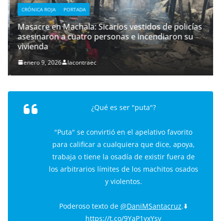
CRÓNICA ROJA
PORTADA
Masacre en Machala: Sicarios vestidos de policías
asesinaron a cuatro personas e incendiaron su
vivienda
enero 9, 2026
lacontraec
¿Qué es ser "puta"?
"Puta" se convirtió en el apelativo favorito
para calificar a cualquiera que dice, apoya,
trabaja o tiene la osadía de existir fuera de
los arbitrarios límites de los machitos osados
y violentos.
Poderoso texto de
@DaniMSantacruz
.⬇️
https://t.co/9YaP1yxYsv