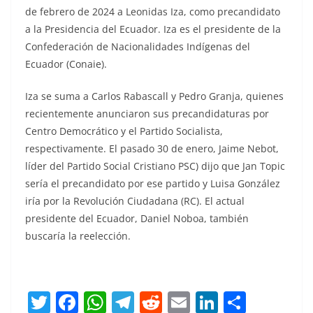
de febrero de 2024 a Leonidas Iza, como precandidato
a la Presidencia del Ecuador. Iza es el presidente de la
Confederación de Nacionalidades Indígenas del
Ecuador (Conaie).
Iza se suma a Carlos Rabascall y Pedro Granja, quienes
recientemente anunciaron sus precandidaturas por
Centro Democrático y el Partido Socialista,
respectivamente. El pasado 30 de enero, Jaime Nebot,
líder del Partido Social Cristiano PSC) dijo que Jan Topic
sería el precandidato por ese partido y Luisa González
iría por la Revolución Ciudadana (RC). El actual
presidente del Ecuador, Daniel Noboa, también
buscaría la reelección.
T
F
W
T
R
E
Li
C