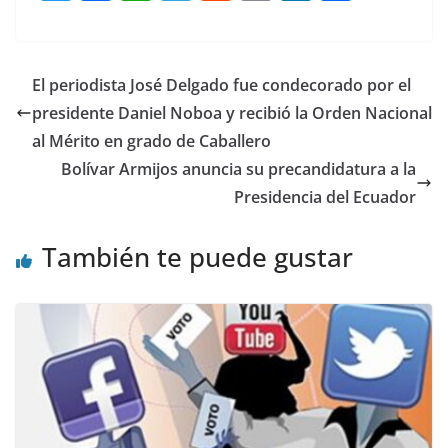
w
a
h
el
e
m
n
o
itt
c
at
e
d
ai
k
m
er
e
s
gr
di
l
e
p
El periodista José Delgado fue condecorado por el
b
A
a
t
dI
ar
presidente Daniel Noboa y recibió la Orden Nacional
o
p
m
n
tir
al Mérito en grado de Caballero
o
p
Bolívar Armijos anuncia su precandidatura a la
Presidencia del Ecuador
k
También te puede gustar