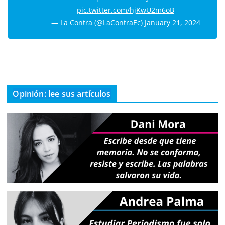
pic.twitter.com/hjKwU2m6oB
— La Contra (@LaContraEc)
January 21, 2024
Opinión: lee sus artículos