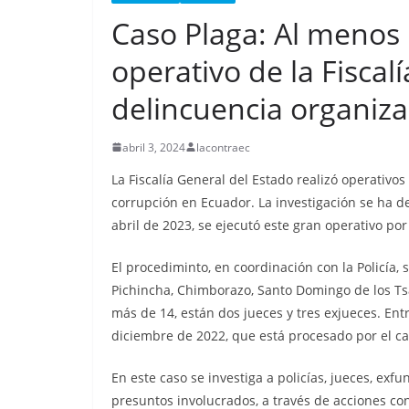
Nueva matanza e
Caso Plaga: Al menos
de Esmeraldas, 
militarizada, dej
operativo de la Fiscal
menos 13 priva
delincuencia organiz
libertad fallecid
abril 3, 2024
lacontraec
septiembre 25, 2025
lacontr
La Fiscalía General del Estado realizó operativo
corrupción en Ecuador. La investigación se ha 
abril de 2023, se ejecutó este gran operativo por
El procediminto, en coordinación con la Policía,
Pichincha, Chimborazo, Santo Domingo de los Ts
más de 14, están dos jueces y tres exjueces. Entr
diciembre de 2022, que está procesado por el ca
En este caso se investiga a policías, jueces, exfu
presuntos involucrados, a través de acciones con