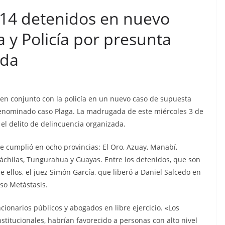
n cárcel
Sicarios acribillan a
 14 detenidos en nuevo
que está
funcionario municipal
a al
ía y Policía por presunta
frente al Municipio de
dos de
Manta
ada
os
julio 2, 2026
lacontraec
aec
s en conjunto con la policía en un nuevo caso de supuesta
denominado caso Plaga. La madrugada de este miércoles 3 de
 el delito de delincuencia organizada.
 se cumplió en ocho provincias: El Oro, Azuay, Manabí,
áchilas, Tungurahua y Guayas. Entre los detenidos, que son
e ellos, el juez Simón García, que liberó a Daniel Salcedo en
so Metástasis.
ncionarios públicos y abogados en libre ejercicio. «Los
stitucionales, habrían favorecido a personas con alto nivel