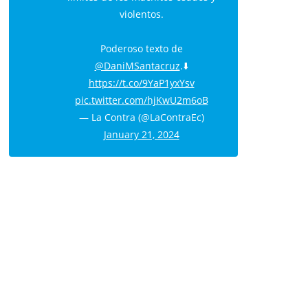
violentos.
Poderoso texto de
@DaniMSantacruz
.⬇️
https://t.co/9YaP1yxYsv
pic.twitter.com/hjKwU2m6oB
— La Contra (@LaContraEc)
January 21, 2024