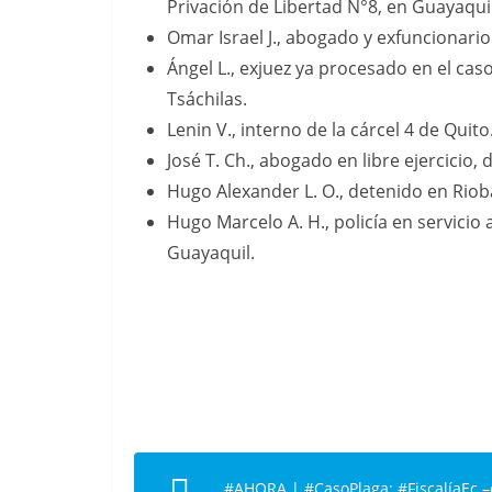
Privación de Libertad N°8, en Guayaquil
Omar Israel J., abogado y exfuncionari
Ángel L., exjuez ya procesado en el ca
Tsáchilas.
Lenin V., interno de la cárcel 4 de Qui
José T. Ch., abogado en libre ejercicio,
Hugo Alexander L. O., detenido en Rio
Hugo Marcelo A. H., policía en servicio a
Guayaquil.
#AHORA
|
#CasoPlaga
:
#FiscalíaEc
–