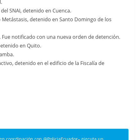
.
o del SNAI, detenido en Cuenca.
so Metástasis, detenido en Santo Domingo de los
to. Fue notificado con una nueva orden de detención.
 detenido en Quito.
bamba.
ctivo, detenido en el edificio de la Fiscalía de
en coordinación con
@PoliciaEcuador
– ejecuta un