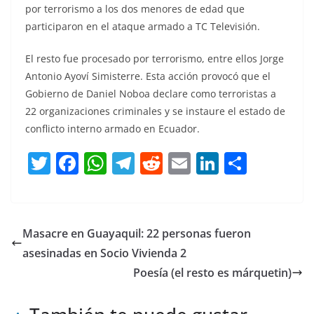
por terrorismo a los dos menores de edad que
participaron en el ataque armado a TC Televisión.
El resto fue procesado por terrorismo, entre ellos Jorge
Antonio Ayoví Simisterre. Esta acción provocó que el
Gobierno de Daniel Noboa declare como terroristas a
22 organizaciones criminales y se instaure el estado de
conflicto interno armado en Ecuador.
T
F
W
T
R
E
Li
C
w
a
h
el
e
m
n
o
itt
c
at
e
d
ai
k
m
er
e
s
gr
di
l
e
p
Masacre en Guayaquil: 22 personas fueron
b
A
a
t
dI
ar
asesinadas en Socio Vivienda 2
o
p
m
n
tir
Poesía (el resto es márquetin)
o
p