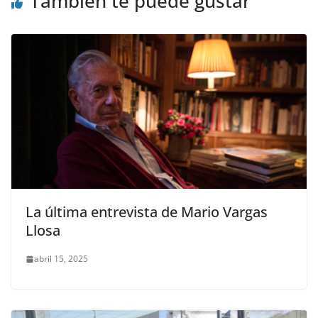
También te puede gustar
k
La última entrevista de Mario Vargas
Llosa
abril 15, 2025