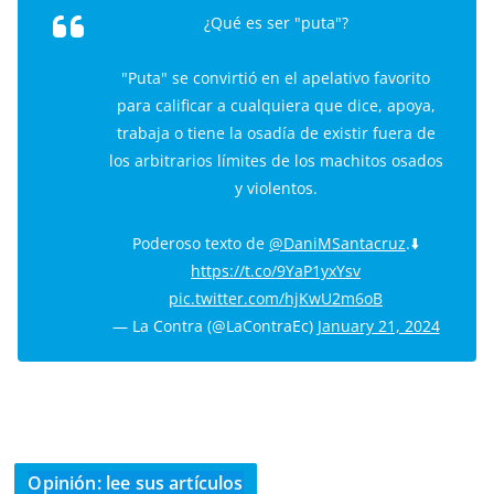
¿Qué es ser "puta"?
"Puta" se convirtió en el apelativo favorito
para calificar a cualquiera que dice, apoya,
trabaja o tiene la osadía de existir fuera de
los arbitrarios límites de los machitos osados
y violentos.
Poderoso texto de
@DaniMSantacruz
.⬇️
https://t.co/9YaP1yxYsv
pic.twitter.com/hjKwU2m6oB
— La Contra (@LaContraEc)
January 21, 2024
Opinión: lee sus artículos