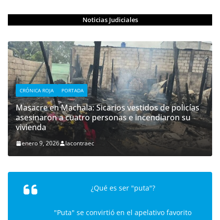
Noticias Judiciales
CRÓNICA ROJA
PORTADA
Masacre en Machala: Sicarios vestidos de policías
asesinaron a cuatro personas e incendiaron su
vivienda
enero 9, 2026
lacontraec
¿Qué es ser "puta"?
"Puta" se convirtió en el apelativo favorito