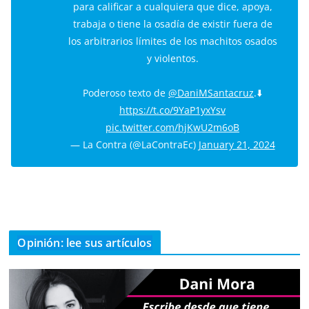
para calificar a cualquiera que dice, apoya,
trabaja o tiene la osadía de existir fuera de
los arbitrarios límites de los machitos osados
y violentos.
Poderoso texto de
@DaniMSantacruz
.⬇️
https://t.co/9YaP1yxYsv
pic.twitter.com/hjKwU2m6oB
— La Contra (@LaContraEc)
January 21, 2024
Opinión: lee sus artículos