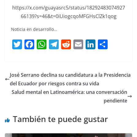
https://x.com/guayasrc5/status/18292483074927
66139?s=46&t=0iUiogcqoMFGHsClZk1qog
Noticia en desarrollo…
T
F
W
T
R
E
Li
C
w
a
h
el
e
m
n
o
itt
c
at
e
d
ai
k
m
er
e
s
gr
di
l
e
p
José Serrano declina su candidatura a la Presidencia
b
A
a
t
dI
ar
del Ecuador por riesgos contra su vida
o
p
m
n
tir
Salud mental en Latinoamérica: una conversación
o
p
pendiente
k
También te puede gustar