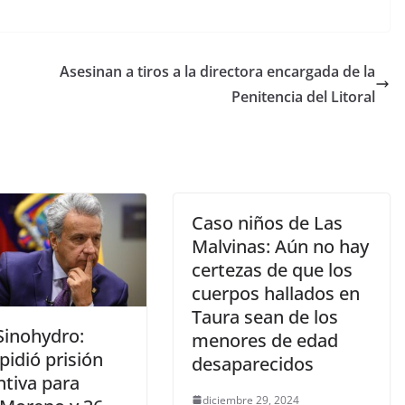
o
m
p
Asesinan a tiros a la directora encargada de la
ar
Penitencia del Litoral
tir
Caso niños de Las
Malvinas: Aún no hay
certezas de que los
cuerpos hallados en
Taura sean de los
Sinohydro:
menores de edad
 pidió prisión
desaparecidos
ntiva para
diciembre 29, 2024