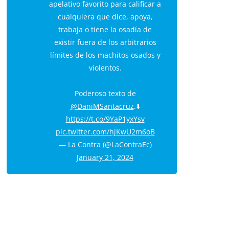
apelativo favorito para calificar a
cualquiera que dice, apoya,
trabaja o tiene la osadía de
existir fuera de los arbitrarios
límites de los machitos osados y
violentos.
Poderoso texto de
@DaniMSantacruz
.⬇️
https://t.co/9YaP1yxYsv
pic.twitter.com/hjKwU2m6oB
— La Contra (@LaContraEc)
January 21, 2024