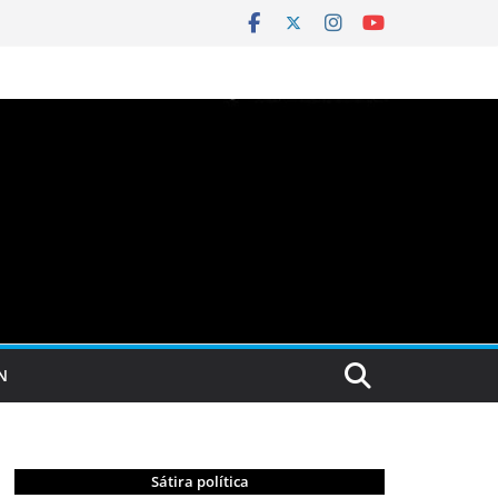
N
Sátira política