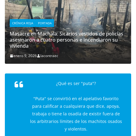
CRÓNICA ROJA
PORTADA
Masacre en Machala: Sicarios vestidos de policías
asesinaron a cuatro personas e incendiaron su
vivienda
enero 9, 2026
lacontraec
¿Qué es ser "puta"?
"Puta" se convirtió en el apelativo favorito
para calificar a cualquiera que dice, apoya,
trabaja o tiene la osadía de existir fuera de
los arbitrarios límites de los machitos osados
y violentos.