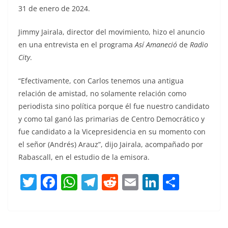
31 de enero de 2024.
Jimmy Jairala, director del movimiento, hizo el anuncio
en una entrevista en el programa
Así Amaneció
de
Radio
City
.
“Efectivamente, con Carlos tenemos una antigua
relación de amistad, no solamente relación como
periodista sino política porque él fue nuestro candidato
y como tal ganó las primarias de Centro Democrático y
fue candidato a la Vicepresidencia en su momento con
el señor (Andrés) Arauz”, dijo Jairala, acompañado por
Rabascall, en el estudio de la emisora.
T
F
W
T
R
E
Li
C
w
a
h
el
e
m
n
o
itt
c
at
e
d
ai
k
m