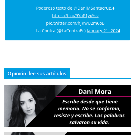
Poderoso texto de
@DaniMSantacruz
.⬇️
https://t.co/9YaP1yxYsv
pic.twitter.com/hjKwU2m6oB
— La Contra (@LaContraEc)
January 21, 2024
Opinión: lee sus artículos