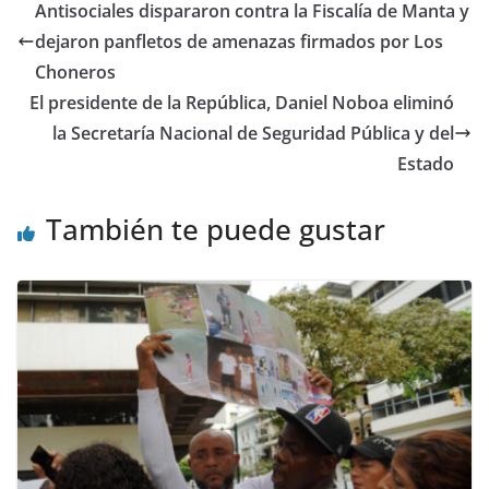
er
e
s
gr
di
l
e
p
Antisociales dispararon contra la Fiscalía de Manta y
b
A
a
t
dI
ar
dejaron panfletos de amenazas firmados por Los
o
p
m
n
tir
Choneros
o
p
El presidente de la República, Daniel Noboa eliminó
la Secretaría Nacional de Seguridad Pública y del
k
Estado
También te puede gustar