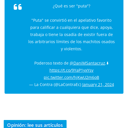
¿Qué es ser "puta"?
"Puta" se convirtió en el apelativo favorito
para calificar a cualquiera que dice, apoya,
trabaja o tiene la osadía de existir fuera de
los arbitrarios límites de los machitos osados
y violentos.
Poderoso texto de
@DaniMSantacruz
.⬇️
https://t.co/9YaP1yxYsv
pic.twitter.com/hjKwU2m6oB
— La Contra (@LaContraEc)
January 21, 2024
Opinión: lee sus artículos