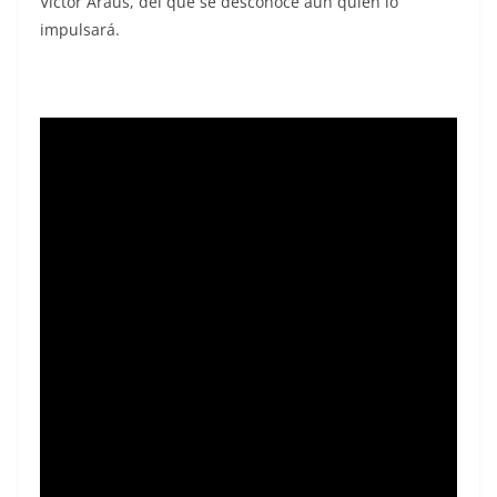
Víctor Araus, del que se desconoce aún quién lo
impulsará.