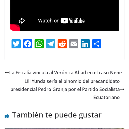
T
F
W
T
R
E
Li
C
w
a
h
el
e
m
n
o
itt
c
at
e
d
ai
k
m
er
e
s
gr
di
l
e
p
La Fiscalía vincula al Verónica Abad en el caso Nene
b
A
a
t
dI
ar
Lili Yunda sería el binomio del precandidato
o
p
m
n
tir
presidencial Pedro Granja por el Partido Socialista
o
p
Ecuatoriano
k
También te puede gustar