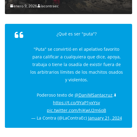
enero 9, 2026
lacontraec
¿Qué es ser "puta"?
"Puta" se convirtió en el apelativo favorito
para calificar a cualquiera que dice, apoya,
trabaja o tiene la osadía de existir fuera de
los arbitrarios límites de los machitos osados
y violentos.
Poderoso texto de
@DaniMSantacruz
.⬇️
https://t.co/9YaP1yxYsv
pic.twitter.com/hjKwU2m6oB
— La Contra (@LaContraEc)
January 21, 2024