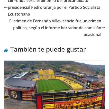
Lili Yunda sería el binomio del precandidato
b
A
a
t
dI
ar
presidencial Pedro Granja por el Partido Socialista
o
p
m
n
tir
Ecuatoriano
o
p
El crimen de Fernando Villavicencio fue un crimen
político, según el informe borrador de comisión
k
ocasional
También te puede gustar