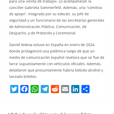
para una «visita de trabajo». Lo acompañarán la
canciller Gabriela Sommerfeld. Además, una “comitiva
de apoyo”, integrada por su edecán, su jefe de
seguridad y un funcionario de las secretarías generales
de Administración Pública, Comunicación, de
Despacho, y de Protocolo y Ceremonial.
Daniel Noboa estuvo en España en enero de 2024,
donde protagonizó una polémica luego de que un
medio de comunicación español revelara que se ‘fue de
farra’ supuestamente con vehículos oficiales. Además,
detallaron que presuntamente habría bebido alcohol y
lanzado billetes.
T
F
W
T
R
E
Li
C
w
a
h
el
e
m
n
o
itt
c
at
e
d
ai
k
m
er
e
s
gr
di
l
e
p