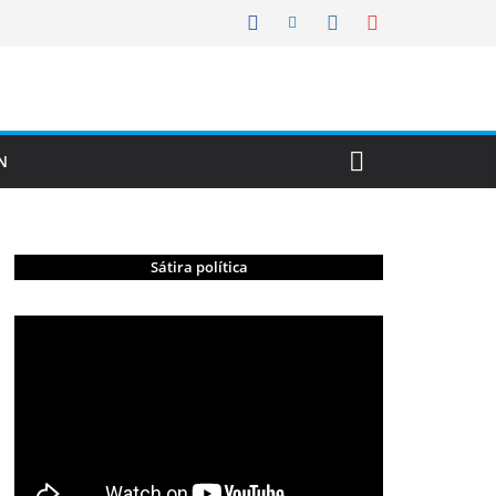
N
Sátira política