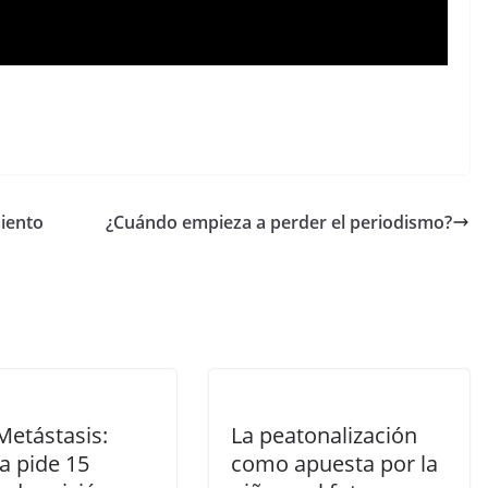
C
o
m
p
miento
¿Cuándo empieza a perder el periodismo?
ar
tir
Metástasis:
La peatonalización
ía pide 15
como apuesta por la