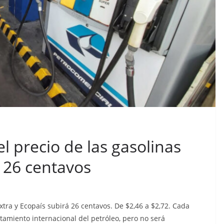
CRÓNICA ROJA
PORTADA
n cárcel
Sicarios acribillan a
el precio de las gasolinas
que está
funcionario municipal
a al
á 26 centavos
frente al Municipio de
dos de
Manta
os
julio 2, 2026
lacontraec
Extra y Ecopaís subirá 26 centavos. De $2,46 a $2,72. Cada
aec
tamiento internacional del petróleo, pero no será