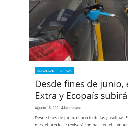
i
p
n
a
o
t
l
k
m
m
e
p
d
a
I
r
n
t
i
CRÓNICA ROJA
PORTADA
r
ACTUALIDAD
PORTADA
Nueva matanza e
Desde fines de junio, 
de Esmeraldas, 
militarizada, dej
Extra y Ecopaís subir
menos 13 priva
junio 18, 2024
lacontraec
libertad fallecid
Desde fines de junio, el precio de las gasolinas 
septiembre 25, 2025
lacontr
mes, el precio se revisará con base en el compor