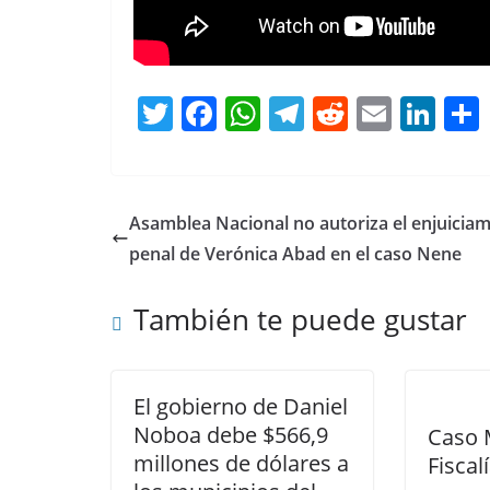
T
F
W
T
R
E
Li
w
a
h
el
e
m
n
itt
c
at
e
d
ai
k
er
e
s
gr
di
l
e
Asamblea Nacional no autoriza el enjuicia
b
A
a
t
dI
penal de Verónica Abad en el caso Nene
o
p
m
n
También te puede gustar
o
p
k
El gobierno de Daniel
Noboa debe $566,9
Caso 
millones de dólares a
Fiscal