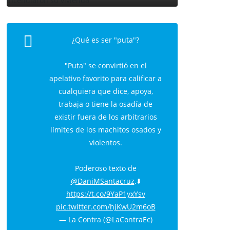
¿Qué es ser "puta"?
"Puta" se convirtió en el
apelativo favorito para calificar a
cualquiera que dice, apoya,
trabaja o tiene la osadía de
existir fuera de los arbitrarios
límites de los machitos osados y
violentos.
Poderoso texto de
@DaniMSantacruz
.⬇️
https://t.co/9YaP1yxYsv
pic.twitter.com/hjKwU2m6oB
— La Contra (@LaContraEc)