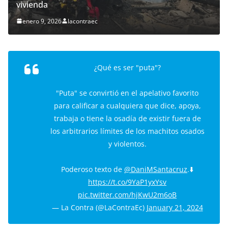
vivienda
enero 9, 2026
lacontraec
¿Qué es ser "puta"?
"Puta" se convirtió en el apelativo favorito
para calificar a cualquiera que dice, apoya,
trabaja o tiene la osadía de existir fuera de
los arbitrarios límites de los machitos osados
y violentos.
Poderoso texto de
@DaniMSantacruz
.⬇️
https://t.co/9YaP1yxYsv
pic.twitter.com/hjKwU2m6oB
— La Contra (@LaContraEc)
January 21, 2024