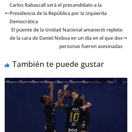
er
e
s
gr
di
l
e
p
Carlos Rabascall será el precandidato a la
b
A
a
t
dI
ar
Presidencia de la República por la Izquierda
o
p
m
n
tir
Democrática
o
p
El puente de la Unidad Nacional amaneció repleto
de la cara de Daniel Noboa en un día en el que dos
k
personas fueron asesinadas
También te puede gustar