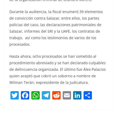
Durante la audiencia, la fiscal enumeró 39 elementos
de convicción contra Salazar, entre ellos, los partes
policias del caso, las declaraciones patrimoniales de
Salazar, informes del SRI y la UAFE, los contratos de
trabajo, así como los testimonios de varios de los
procesados.
Hasta ahora, ocho procesados se han sometido al
procedimiento abreviado y se han declarado culpables
de delincuencia organizada. El último fue Álex Palacios
quien aceptó que cobró un soborno a nombre de
Wilman Terán, expresidente de la Judicatura.
T
F
W
T
R
E
Li
C
w
a
h
el
e
m
n
o
itt
c
at
e
d
ai
k
m