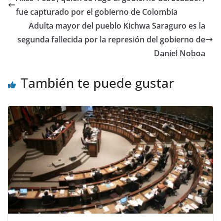
b
A
a
t
dI
ar
fue capturado por el gobierno de Colombia
o
p
m
n
tir
Adulta mayor del pueblo Kichwa Saraguro es la
o
p
segunda fallecida por la represión del gobierno de
Daniel Noboa
k
También te puede gustar