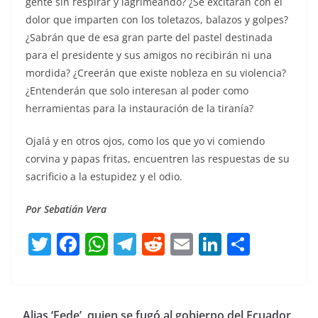
gente sin respirar y lagrimeando? ¿Se excitarán con el
dolor que imparten con los toletazos, balazos y golpes?
¿Sabrán que de esa gran parte del pastel destinada
para el presidente y sus amigos no recibirán ni una
mordida? ¿Creerán que existe nobleza en su violencia?
¿Entenderán que solo interesan al poder como
herramientas para la instauración de la tiranía?
Ojalá y en otros ojos, como los que yo vi comiendo
corvina y papas fritas, encuentren las respuestas de su
sacrificio a la estupidez y el odio.
Por Sebatián Vera
T
F
W
T
R
E
Li
C
w
a
h
el
e
m
n
o
itt
c
at
e
d
ai
k
m
er
e
s
gr
di
l
e
p
Alias ‘Fede’, quien se fugó al gobierno del Ecuador,