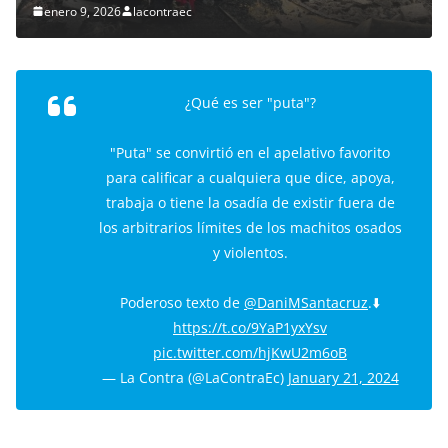
enero 9, 2026
lacontraec
¿Qué es ser "puta"?
"Puta" se convirtió en el apelativo favorito
para calificar a cualquiera que dice, apoya,
trabaja o tiene la osadía de existir fuera de
los arbitrarios límites de los machitos osados
y violentos.
Poderoso texto de
@DaniMSantacruz
.⬇️
https://t.co/9YaP1yxYsv
pic.twitter.com/hjKwU2m6oB
— La Contra (@LaContraEc)
January 21, 2024