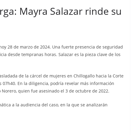
n cárcel
Sicarios acribillan a
rga: Mayra Salazar rinde su
que está
funcionario municipal
a al
frente al Municipio de
dos de
Manta
os
julio 2, 2026
lacontraec
 hoy 28 de marzo de 2024. Una fuerte presencia de seguridad
aec
ticia desde tempranas horas. Salazar es la pieza clave de los
asladada de la cárcel de mujeres en Chillogallo hacia la Corte
las 07h40. En la diligencia, podría revelar más información
o Norero, quien fue asesinado el 3 de octubre de 2022.
tica a la audiencia del caso, en la que se analizarán