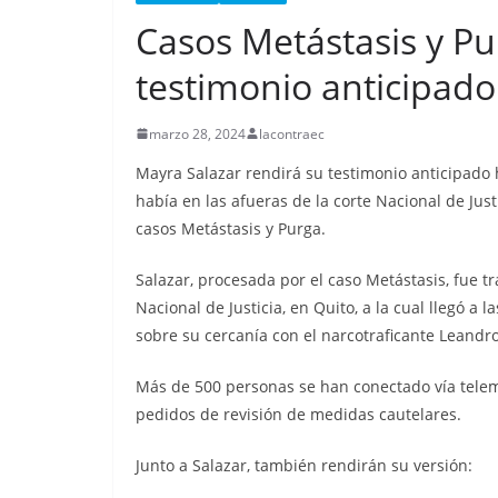
Nueva matanza e
Casos Metástasis y Pu
de Esmeraldas, 
militarizada, dej
testimonio anticipado
menos 13 priva
marzo 28, 2024
lacontraec
libertad fallecid
Mayra Salazar rendirá su testimonio anticipado
septiembre 25, 2025
lacontr
había en las afueras de la corte Nacional de Jus
casos Metástasis y Purga.
Salazar, procesada por el caso Metástasis, fue tr
Nacional de Justicia, en Quito, a la cual llegó a 
sobre su cercanía con el narcotraficante Leandr
Más de 500 personas se han conectado vía telemá
pedidos de revisión de medidas cautelares.
Junto a Salazar, también rendirán su versión: