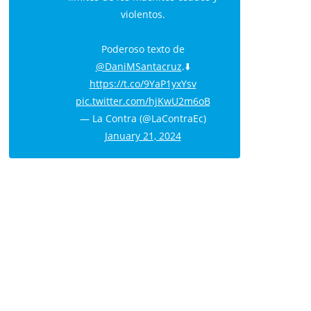
violentos.
Poderoso texto de
@DaniMSantacruz
.⬇️
https://t.co/9YaP1yxYsv
pic.twitter.com/hjKwU2m6oB
— La Contra (@LaContraEc)
January 21, 2024