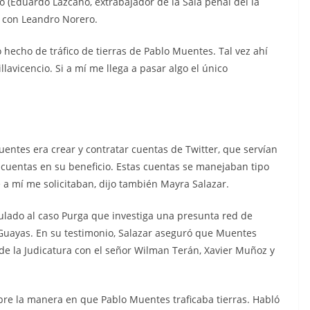
to (Eduardo Lazcano, extrabajador de la Sala penal del la
s con Leandro Norero.
o hecho de tráfico de tierras de Pablo Muentes. Tal vez ahí
lavicencio. Si a mí me llega a pasar algo el único
entes era crear y contratar cuentas de Twitter, que servían
 cuentas en su beneficio. Estas cuentas se manejaban tipo
e a mí me solicitaban, dijo también Mayra Salazar.
culado al caso Purga que investiga una presunta red de
l Guayas. En su testimonio, Salazar aseguró que Muentes
de la Judicatura con el señor Wilman Terán, Xavier Muñoz y
obre la manera en que Pablo Muentes traficaba tierras. Habló