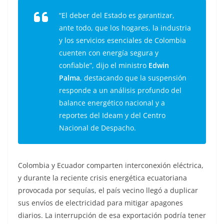
“El deber del Estado es garantizar,
ante todo, que los hogares, la industria
y los servicios esenciales de Colombia
cuenten con energía segura y
confiable”, dijo el ministro
Edwin
Palma
, destacando que la suspensión
responde a un análisis profundo del
balance energético nacional y a
reportes del Ideam y del Centro
Nacional de Despacho.
Colombia y Ecuador comparten interconexión eléctrica,
y durante la reciente crisis energética ecuatoriana
provocada por sequías, el país vecino llegó a duplicar
sus envíos de electricidad para mitigar apagones
diarios. La interrupción de esa exportación podría tener