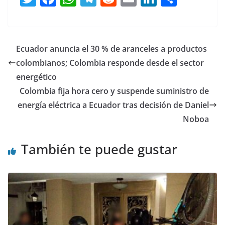
w
a
h
el
e
m
n
o
itt
c
at
e
d
ai
k
m
er
e
s
gr
di
l
e
p
Ecuador anuncia el 30 % de aranceles a productos
b
A
a
t
dI
ar
colombianos; Colombia responde desde el sector
o
p
m
n
tir
energético
o
p
Colombia fija hora cero y suspende suministro de
energía eléctrica a Ecuador tras decisión de Daniel
k
Noboa
También te puede gustar