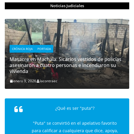
Noticias Judiciales
CRÓNICA ROJA
PORTADA
Masacre en Machala: Sicarios vestidos de policías
asesinaron a cuatro personas e incendiaron su
vivienda
enero 9, 2026
lacontraec
¿Qué es ser "puta"?
"Puta" se convirtió en el apelativo favorito
para calificar a cualquiera que dice, apoya,