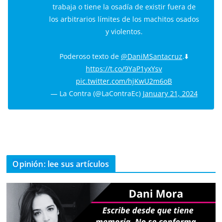
trabaja o tiene la osadía de existir fuera de
los arbitrarios límites de los machitos osados
y violentos.
Poderoso texto de
@DaniMSantacruz
.⬇️
https://t.co/9YaP1yxYsv
pic.twitter.com/hjKwU2m6oB
— La Contra (@LaContraEc)
January 21, 2024
Opinión: lee sus artículos