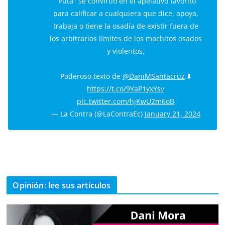
"Puta" se convirtió en el apelativo favorito
para calificar a cualquiera que dice, apoya,
trabaja o tiene la osadía de existir fuera de
los arbitrarios límites de los machitos osados
y violentos.
Poderoso texto de
@DaniMSantacruz
.⬇️
https://t.co/9YaP1yxYsv
pic.twitter.com/hjKwU2m6oB
— La Contra (@LaContraEc)
January 21, 2024
Opinión: lee sus artículos