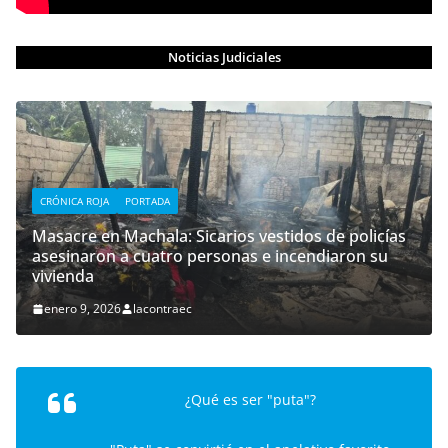
Noticias Judiciales
CRÓNICA ROJA
PORTADA
Masacre en Machala: Sicarios vestidos de policías
asesinaron a cuatro personas e incendiaron su
vivienda
enero 9, 2026
lacontraec
¿Qué es ser "puta"?