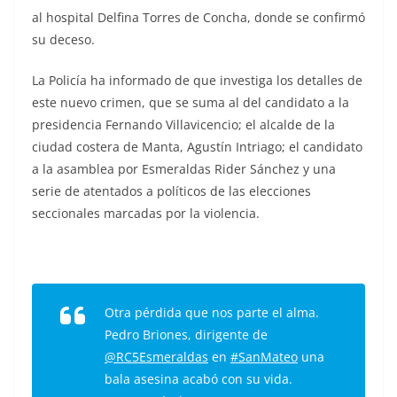
al hospital Delfina Torres de Concha, donde se confirmó
su deceso.
La Policía ha informado de que investiga los detalles de
este nuevo crimen, que se suma al del candidato a la
presidencia Fernando Villavicencio; el alcalde de la
ciudad costera de Manta, Agustín Intriago; el candidato
a la asamblea por Esmeraldas Rider Sánchez y una
serie de atentados a políticos de las elecciones
seccionales marcadas por la violencia.
Otra pérdida que nos parte el alma.
Pedro Briones, dirigente de
@RC5Esmeraldas
en
#SanMateo
una
bala asesina acabó con su vida.