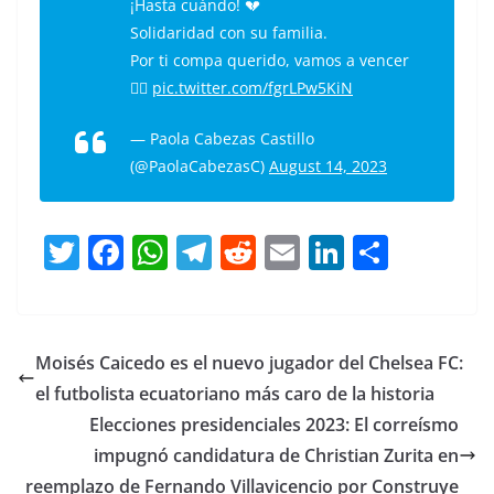
¡Hasta cuándo! 💔
Solidaridad con su familia.
Por ti compa querido, vamos a vencer
✊🏾
pic.twitter.com/fgrLPw5KiN
— Paola Cabezas Castillo
(@PaolaCabezasC)
August 14, 2023
T
F
W
T
R
E
Li
C
w
a
h
el
e
m
n
o
itt
c
at
e
d
ai
k
m
er
e
s
gr
di
l
e
p
Moisés Caicedo es el nuevo jugador del Chelsea FC:
b
A
a
t
dI
ar
el futbolista ecuatoriano más caro de la historia
o
p
m
n
tir
Elecciones presidenciales 2023: El correísmo
o
p
impugnó candidatura de Christian Zurita en
reemplazo de Fernando Villavicencio por Construye