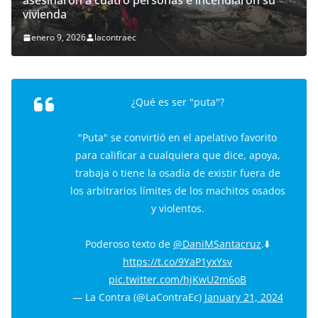
asesinaron a cuatro personas e incendiaron su
vivienda
enero 9, 2026
lacontraec
¿Qué es ser "puta"?
"Puta" se convirtió en el apelativo favorito
para calificar a cualquiera que dice, apoya,
trabaja o tiene la osadía de existir fuera de
los arbitrarios límites de los machitos osados
y violentos.
Poderoso texto de
@DaniMSantacruz
.⬇️
https://t.co/9YaP1yxYsv
pic.twitter.com/hjKwU2m6oB
— La Contra (@LaContraEc)
January 21, 2024