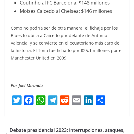
Coutinho al FC Barcelona: $148 millones
Moisés Caicedo al Chelsea: $146 millones
Cómo no podría ser de otra manera, el fichaje por los
Blues lo ubica a Caicedo por delante de Antonio
Valencia, y se convierte en el ecuatoriano más caro de
la historia. El Toño fue fichado por $25,1 millones por el
Manchester United en 2009.
Por Joel Miranda
T
F
W
T
R
E
Li
C
w
a
h
el
e
m
n
o
itt
c
at
e
d
ai
k
m
er
e
s
gr
di
l
e
p
Debate presidencial 2023: interrupciones, ataques,