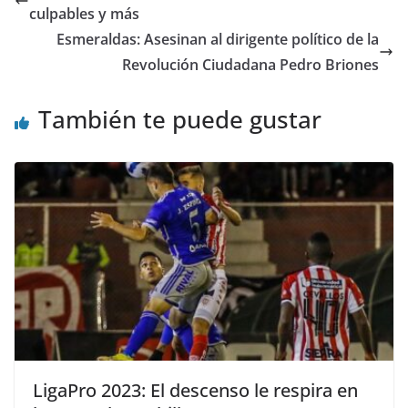
b
A
a
t
dI
ar
culpables y más
o
p
m
n
tir
Esmeraldas: Asesinan al dirigente político de la
o
p
Revolución Ciudadana Pedro Briones
k
También te puede gustar
LigaPro 2023: El descenso le respira en