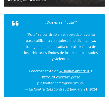
enero 9, 2026
lacontraec
¿Qué es ser "puta"?
"Puta" se convirtió en el apelativo favorito
para calificar a cualquiera que dice, apoya,
trabaja o tiene la osadía de existir fuera de
los arbitrarios límites de los machitos osados
y violentos.
Poderoso texto de
@DaniMSantacruz
.⬇️
https://t.co/9YaP1yxYsv
pic.twitter.com/hjKwU2m6oB
— La Contra (@LaContraEc)
January 21, 2024