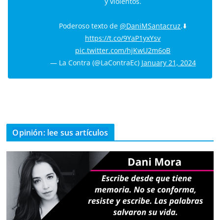
y violentos.
Poderoso texto de
@DaniMSantacruz
.⬇️
https://t.co/9YaP1yxYsv
pic.twitter.com/hjKwU2m6oB
— La Contra (@LaContraEc)
January 21, 2024
Opinión: lee sus artículos