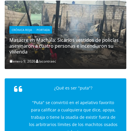
CRÓNICA ROJA
PORTADA
Masacre en Machala: Sicarios vestidos de policías
asesinaron a cuatro personas e incendiaron su
vivienda
enero 9, 2026
lacontraec
¿Qué es ser "puta"?
"Puta" se convirtió en el apelativo favorito
para calificar a cualquiera que dice, apoya,
trabaja o tiene la osadía de existir fuera de
los arbitrarios límites de los machitos osados