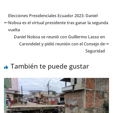
itt
c
at
e
d
ai
k
m
er
e
s
gr
di
l
e
p
Elecciones Presidenciales Ecuador 2023: Daniel
b
A
a
t
dI
ar
Noboa es el virtual presidente tras ganar la segunda
o
p
m
n
tir
vuelta
o
p
Daniel Noboa se reunió con Guillermo Lasso en
Carondelet y pidió reunión con el Consejo de
k
Seguridad
También te puede gustar