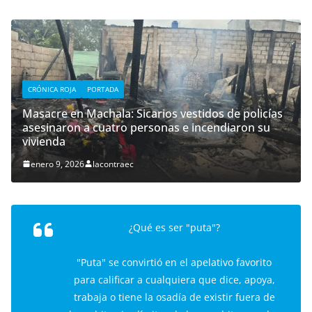
CRÓNICA ROJA
PORTADA
Masacre en Machala: Sicarios vestidos de policías
asesinaron a cuatro personas e incendiaron su
vivienda
enero 9, 2026
lacontraec
¿Qué es ser "puta"?
"Puta" se convirtió en el apelativo favorito
para calificar a cualquiera que dice, apoya,
trabaja o tiene la osadía de existir fuera de