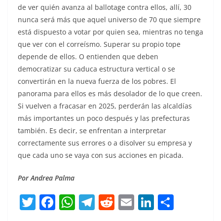
de ver quién avanza al ballotage contra ellos, allí, 30
nunca será más que aquel universo de 70 que siempre
está dispuesto a votar por quien sea, mientras no tenga
que ver con el correísmo. Superar su propio tope
depende de ellos. O entienden que deben
democratizar su caduca estructura vertical o se
convertirán en la nueva fuerza de los pobres. El
panorama para ellos es más desolador de lo que creen.
Si vuelven a fracasar en 2025, perderán las alcaldías
más importantes un poco después y las prefecturas
también. Es decir, se enfrentan a interpretar
correctamente sus errores o a disolver su empresa y
que cada uno se vaya con sus acciones en picada.
Por Andrea Palma
T
F
W
T
R
E
Li
C
w
a
h
el
e
m
n
o