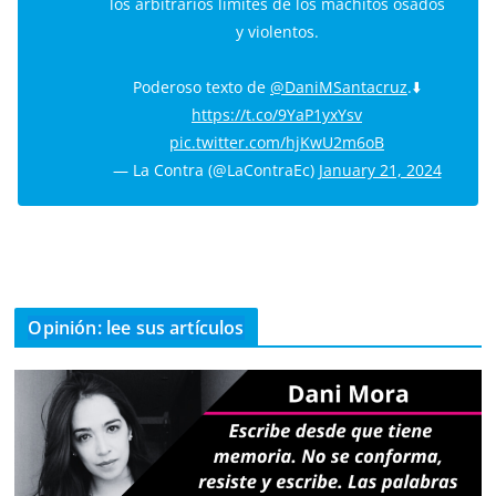
los arbitrarios límites de los machitos osados
y violentos.
Poderoso texto de
@DaniMSantacruz
.⬇️
https://t.co/9YaP1yxYsv
pic.twitter.com/hjKwU2m6oB
— La Contra (@LaContraEc)
January 21, 2024
Opinión: lee sus artículos