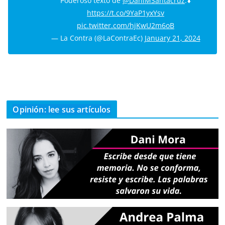
Poderoso texto de
@DaniMSantacruz
.⬇️
https://t.co/9YaP1yxYsv
pic.twitter.com/hjKwU2m6oB
— La Contra (@LaContraEc)
January 21, 2024
Opinión: lee sus artículos