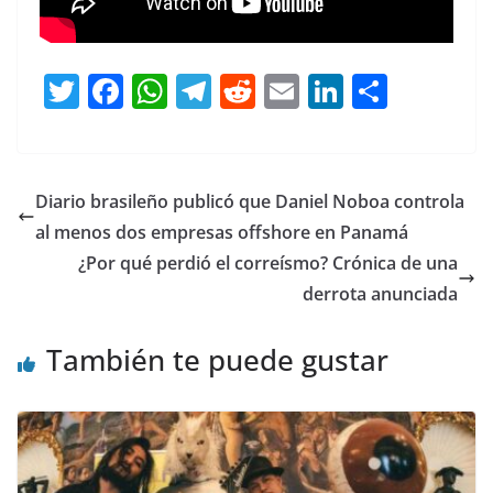
T
F
W
T
R
E
Li
C
w
a
h
el
e
m
n
o
itt
c
at
e
d
ai
k
m
er
e
s
gr
di
l
e
p
Diario brasileño publicó que Daniel Noboa controla
b
A
a
t
dI
ar
al menos dos empresas offshore en Panamá
o
p
m
n
tir
¿Por qué perdió el correísmo? Crónica de una
o
p
derrota anunciada
k
También te puede gustar