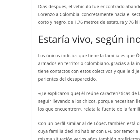
Días después, el vehículo fue encontrado abando
Lorenzo a Colombia, concretamente hacia el sector
corto y negro, de 1,76 metros de estatura y 76 ki
Estaría vivo, según ind
Los únicos indicios que tiene la familia es que 
armados en territorio colombiano, gracias a la 
tiene contactos con estos colectivos y que le dije
parientes del desaparecido.
«(Le explicaron que) él reúne características de 
seguir llevando a los chicos, porque necesitan l
los que encuentren», relata la fuente de la famil
Con un perfil similar al de López, también está 
cuya familia declinó hablar con EFE por temor a r
misma situación varios años también prefirieron