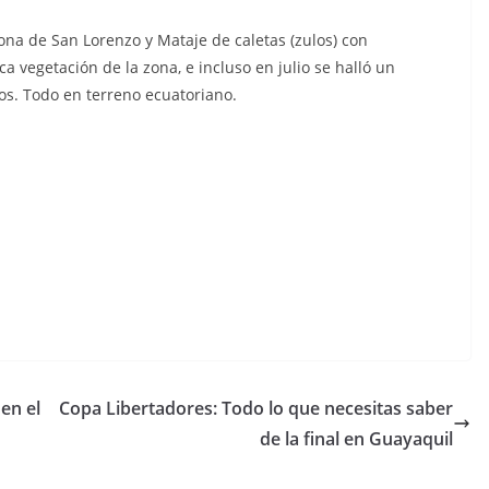
ona de San Lorenzo y Mataje de caletas (zulos) con
a vegetación de la zona, e incluso en julio se halló un
. Todo en terreno ecuatoriano.
C
o
m
p
 en el
Copa Libertadores: Todo lo que necesitas saber
ar
de la final en Guayaquil
tir