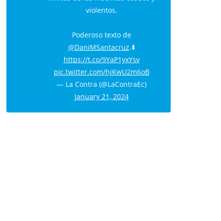
violentos.
Poderoso texto de
@DaniMSantacruz
.⬇️
https://t.co/9YaP1yxYsv
pic.twitter.com/hjKwU2m6oB
— La Contra (@LaContraEc)
January 21, 2024