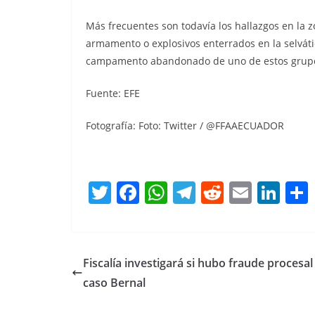
Más frecuentes son todavía los hallazgos en la z
armamento o explosivos enterrados en la selvátic
campamento abandonado de uno de estos grupos
Fuente: EFE
Fotografía: Foto: Twitter / @FFAAECUADOR
T
F
W
T
R
E
Li
w
a
h
el
e
m
n
itt
c
at
e
d
ai
k
er
e
s
gr
di
l
e
Fiscalía investigará si hubo fraude procesal
b
A
a
t
dI
caso Bernal
o
p
m
n