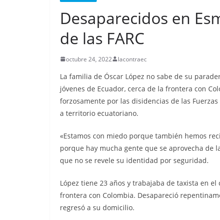
Nueva matanza e
Desaparecidos en Esme
de Esmeraldas, 
militarizada, dej
de las FARC
menos 13 priva
octubre 24, 2022
lacontraec
libertad fallecid
La familia de Óscar López no sabe de su parade
septiembre 25, 2025
lacontr
jóvenes de Ecuador, cerca de la frontera con C
forzosamente por las disidencias de las Fuerza
a territorio ecuatoriano.
«Estamos con miedo porque también hemos reci
porque hay mucha gente que se aprovecha de la s
que no se revele su identidad por seguridad.
López tiene 23 años y trabajaba de taxista en el
frontera con Colombia. Desapareció repentinamen
regresó a su domicilio.