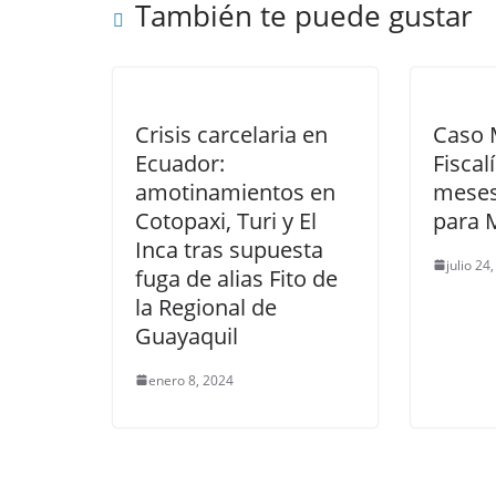
También te puede gustar
o
p
k
Crisis carcelaria en
Caso 
Ecuador:
Fiscal
amotinamientos en
meses
Cotopaxi, Turi y El
para 
Inca tras supuesta
julio 24
fuga de alias Fito de
la Regional de
Guayaquil
enero 8, 2024