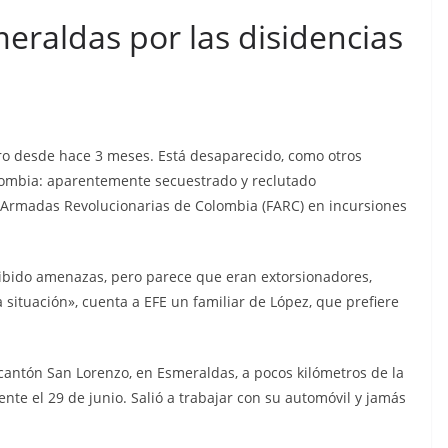
n cárcel
Sicarios acribillan a
raldas por las disidencias
que está
funcionario municipal
a al
frente al Municipio de
dos de
Manta
os
julio 2, 2026
lacontraec
ro desde hace 3 meses. Está desaparecido, como otros
aec
olombia: aparentemente secuestrado y reclutado
s Armadas Revolucionarias de Colombia (FARC) en incursiones
bido amenazas, pero parece que eran extorsionadores,
ituación», cuenta a EFE un familiar de López, que prefiere
 cantón San Lorenzo, en Esmeraldas, a pocos kilómetros de la
te el 29 de junio. Salió a trabajar con su automóvil y jamás