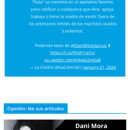
"Puta" se convirtió en el apelativo favorito
para calificar a cualquiera que dice, apoya,
trabaja o tiene la osadía de existir fuera de
los arbitrarios límites de los machitos osados
y violentos.
Poderoso texto de
@DaniMSantacruz
.⬇️
https://t.co/9YaP1yxYsv
pic.twitter.com/hjKwU2m6oB
— La Contra (@LaContraEc)
January 21, 2024
Opinión: lee sus artículos