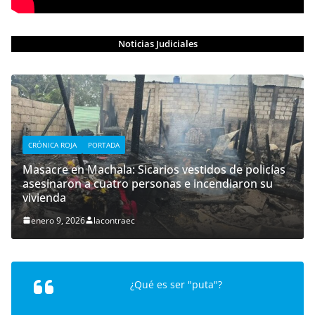
Noticias Judiciales
CRÓNICA ROJA
PORTADA
Masacre en Machala: Sicarios vestidos de policías
asesinaron a cuatro personas e incendiaron su
vivienda
enero 9, 2026
lacontraec
¿Qué es ser "puta"?