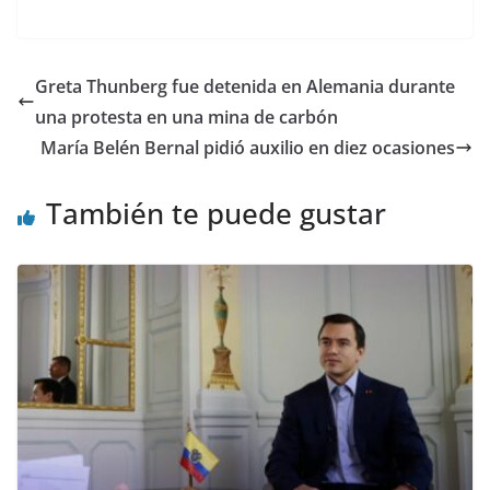
w
a
h
el
e
m
n
o
itt
c
at
e
d
ai
k
m
er
e
s
gr
di
l
e
p
Greta Thunberg fue detenida en Alemania durante
b
A
a
t
dI
ar
una protesta en una mina de carbón
o
p
m
n
tir
María Belén Bernal pidió auxilio en diez ocasiones
o
p
También te puede gustar
k