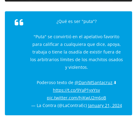
¿Qué es ser "puta"?
"Puta" se convirtió en el apelativo favorito
para calificar a cualquiera que dice, apoya,
trabaja o tiene la osadía de existir fuera de
los arbitrarios límites de los machitos osados
y violentos.
Poderoso texto de
@DaniMSantacruz
.⬇️
https://t.co/9YaP1yxYsv
pic.twitter.com/hjKwU2m6oB
— La Contra (@LaContraEc)
January 21, 2024