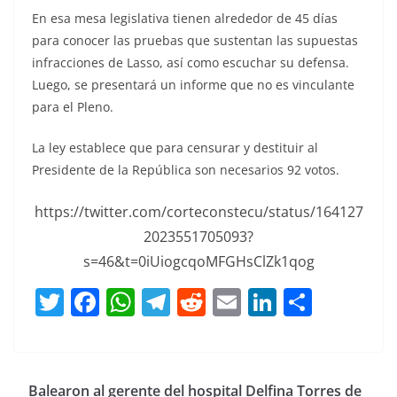
En esa mesa legislativa tienen alrededor de 45 días
para conocer las pruebas que sustentan las supuestas
infracciones de Lasso, así como escuchar su defensa.
Luego, se presentará un informe que no es vinculante
para el Pleno.
La ley establece que para censurar y destituir al
Presidente de la República son necesarios 92 votos.
https://twitter.com/corteconstecu/status/164127
2023551705093?
s=46&t=0iUiogcqoMFGHsClZk1qog
T
F
W
T
R
E
Li
C
w
a
h
el
e
m
n
o
itt
c
at
e
d
ai
k
m
er
e
s
gr
di
l
e
p
Balearon al gerente del hospital Delfina Torres de