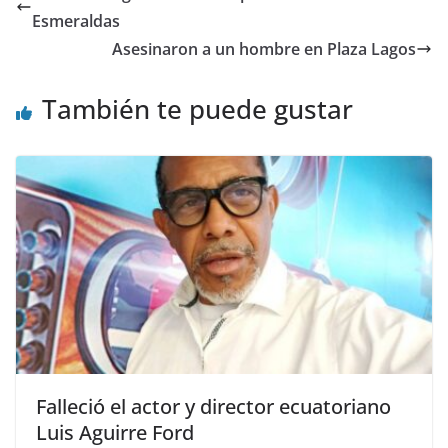
b
A
a
t
dI
ar
Esmeraldas
o
p
m
n
tir
Asesinaron a un hombre en Plaza Lagos
o
p
También te puede gustar
k
Falleció el actor y director ecuatoriano
Luis Aguirre Ford