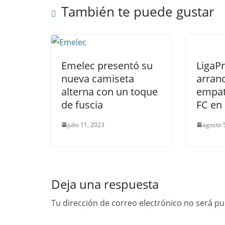
También te puede gustar
o
p
k
Emelec presentó su
LigaP
nueva camiseta
arranc
alterna con un toque
empat
de fuscia
FC en 
julio 11, 2023
agosto 
Deja una respuesta
Tu dirección de correo electrónico no será pu