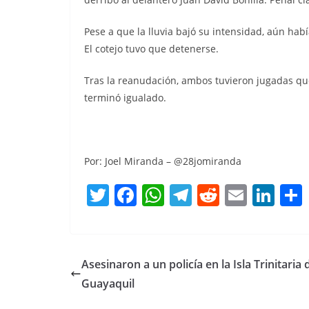
Pese a que la lluvia bajó su intensidad, aún habí
El cotejo tuvo que detenerse.
Tras la reanudación, ambos tuvieron jugadas que
terminó igualado.
Por: Joel Miranda – @28jomiranda
T
F
W
T
R
E
Li
w
a
h
el
e
m
n
itt
c
at
e
d
ai
k
er
e
s
gr
di
l
e
Asesinaron a un policía en la Isla Trinitaria 
b
A
a
t
dI
Guayaquil
o
p
m
n