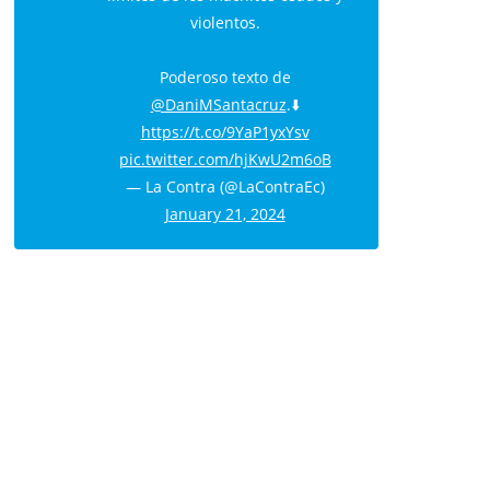
violentos.
Poderoso texto de
@DaniMSantacruz
.⬇️
https://t.co/9YaP1yxYsv
pic.twitter.com/hjKwU2m6oB
— La Contra (@LaContraEc)
January 21, 2024