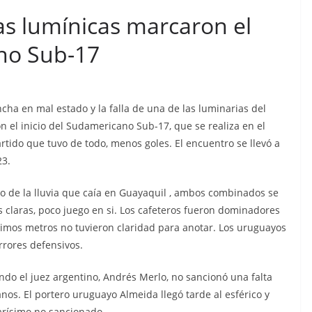
n cárcel
Sicarios acribillan a
las lumínicas marcaron el
que está
funcionario municipal
a al
ano Sub-17
frente al Municipio de
dos de
Manta
os
julio 2, 2026
lacontraec
ncha en mal estado y la falla de una de las luminarias del
aec
n el inicio del Sudamericano Sub-17, que se realiza en el
rtido que tuvo de todo, menos goles. El encuentro se llevó a
23.
to de la lluvia que caía en Guayaquil , ambos combinados se
s claras, poco juego en si. Los cafeteros fueron dominadores
timos metros no tuvieron claridad para anotar. Los uruguayos
rrores defensivos.
ndo el juez argentino, Andrés Merlo, no sancionó una falta
anos. El portero uruguayo Almeida llegó tarde al esférico y
larísimo no sancionado.