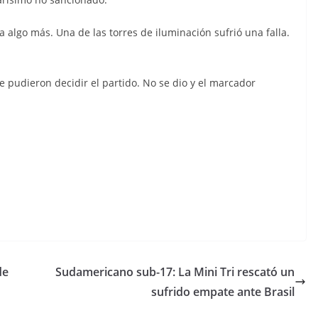
a algo más. Una de las torres de iluminación sufrió una falla.
 pudieron decidir el partido. No se dio y el marcador
C
o
m
p
de
Sudamericano sub-17: La Mini Tri rescató un
ar
sufrido empate ante Brasil
tir