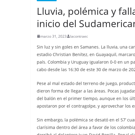
Nueva matanza e
Lluvia, polémica y fal
de Esmeraldas, 
militarizada, dej
inicio del Sudameric
menos 13 priva
marzo 31, 2023
lacontraec
libertad fallecid
Sin luz y sin goles en Samanes. La lluvia, una ca
septiembre 25, 2025
lacontr
estadio Christian Benítez, en Guayaquil, marcaro
país. Colombia y Uruguay igualaron 0-0 en un pa
cabo desde las 16:30 de este 30 de marzo de 20
Pese al mal estado del terreno de juego, produc
dieron forma de llegar a las áreas. Pocas jugada
del balón en el primer tiempo, aunque en los úl
apostaron por el contragolpe, y aprovechar los e
Sin embargo, la polémica se desató en el 57’ cua
clarísima dentro del área a favor de los colombi
derribó al delantero Juan David Bonilla. Penal c