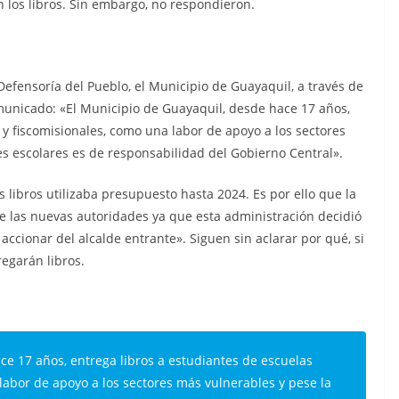
 los libros. Sin embargo, no respondieron.
efensoría del Pueblo, el Municipio de Guayaquil, a través de
omunicado: «El Municipio de Guayaquil, desde hace 17 años,
s y fiscomisionales, como una labor de apoyo a los sectores
es escolares es de responsabilidad del Gobierno Central».
libros utilizaba presupuesto hasta 2024. Es por ello que la
de las nuevas autoridades ya que esta administración decidió
accionar del alcalde entrante». Siguen sin aclarar por qué, si
egarán libros.
ce 17 años, entrega libros a estudiantes de escuelas
 labor de apoyo a los sectores más vulnerables y pese la