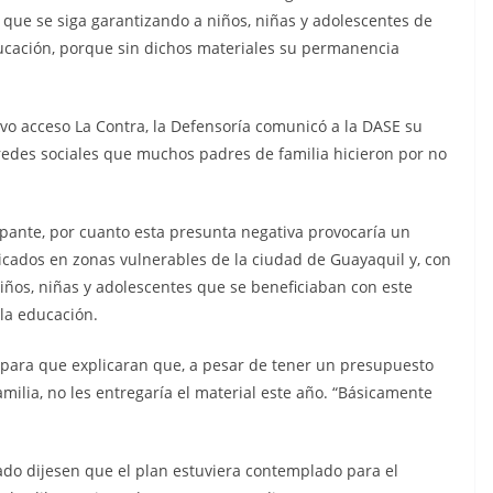
n cárcel
Sicarios acribillan a
a que se siga garantizando a niños, niñas y adolescentes de
que está
funcionario municipal
ducación, porque sin dichos materiales su permanencia
a al
frente al Municipio de
dos de
Manta
tuvo acceso La Contra, la Defensoría comunicó a la DASE su
os
redes sociales que muchos padres de familia hicieron por no
julio 2, 2026
lacontraec
aec
pante, por cuanto esta presunta negativa provocaría un
bicados en zonas vulnerables de la ciudad de Guayaquil y, con
niños, niñas y adolescentes que se beneficiaban con este
 la educación.
para que explicaran que, a pesar de tener un presupuesto
ilia, no les entregaría el material este año. “Básicamente
ado dijesen que el plan estuviera contemplado para el