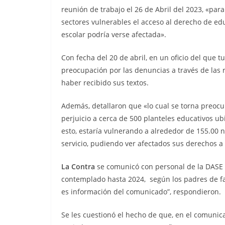
Nueva matanza e
reunión de trabajo el 26 de Abril del 2023, «par
de Esmeraldas, 
sectores vulnerables el acceso al derecho de e
militarizada, dej
escolar podría verse afectada».
menos 13 priva
Con fecha del 20 de abril, en un oficio del que 
libertad fallecid
preocupación por las denuncias a través de las 
haber recibido sus textos.
septiembre 25, 2025
lacontr
Además, detallaron que «lo cual se torna preocu
perjuicio a cerca de 500 planteles educativos u
esto, estaría vulnerando a alrededor de 155.00 
servicio, pudiendo ver afectados sus derechos a
La Contra
se comunicó con personal de la DASE 
contemplado hasta 2024, según los padres de fam
es información del comunicado”, respondieron.
Se les cuestionó el hecho de que, en el comunic