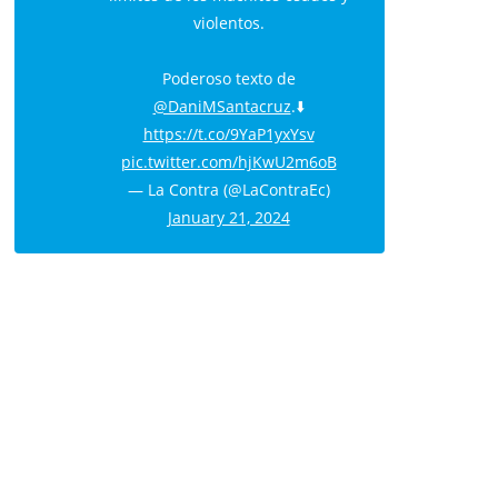
violentos.
Poderoso texto de
@DaniMSantacruz
.⬇️
https://t.co/9YaP1yxYsv
pic.twitter.com/hjKwU2m6oB
— La Contra (@LaContraEc)
January 21, 2024