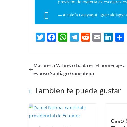
provisión de materiales escolares e
— Alcaldía Guayaquil (@alcaldiagye
T
F
W
T
R
E
Li
w
a
h
el
e
m
n
itt
c
at
e
d
ai
k
er
e
s
gr
di
l
e
Macarena Valarezo habla en el homenaje a
b
A
a
t
dI
esposo Santiago Gangotena
o
p
m
n
También te puede gustar
o
p
k
Caso 