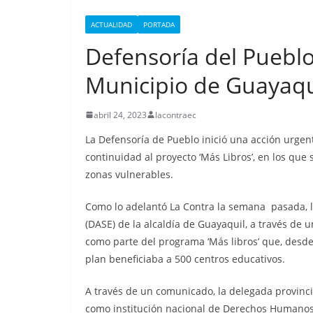
i
p
n
a
o
t
l
ACTUALIDAD
PORTADA
k
m
m
Defensoría del Pueblo 
e
p
d
Municipio de Guayaqui
a
I
r
abril 24, 2023
lacontraec
n
t
La Defensoría de Pueblo inició una acción urgen
i
continuidad al proyecto ‘Más Libros’, en los que
r
zonas vulnerables.
Como lo adelantó La Contra la semana pasada, l
(DASE) de la alcaldía de Guayaquil, a través de
como parte del programa ‘Más libros’ que, desde
plan beneficiaba a 500 centros educativos.
A través de un comunicado, la delegada provincial
CRÓNICA ROJA
PORTADA
como institución nacional de Derechos Humanos,