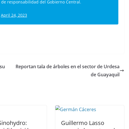
s de responsabilidad del Gobierno Central.
)
April 24, 2023
C
o
m
p
 su
Reportan tala de árboles en el sector de Urdesa
ar
de Guayaquil
tir
Sinohydro:
Guillermo Lasso