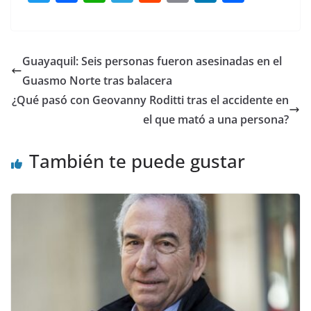
w
a
h
el
e
m
n
o
itt
c
at
e
d
ai
k
m
er
e
s
gr
di
l
e
p
Guayaquil: Seis personas fueron asesinadas en el
b
A
a
t
dI
ar
Guasmo Norte tras balacera
o
p
m
n
tir
¿Qué pasó con Geovanny Roditti tras el accidente en
o
p
el que mató a una persona?
k
También te puede gustar