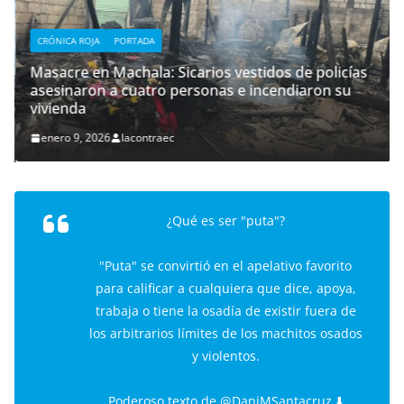
CRÓNICA ROJA
PORTADA
Masacre en Machala: Sicarios vestidos de policías
asesinaron a cuatro personas e incendiaron su
vivienda
enero 9, 2026
lacontraec
¿Qué es ser "puta"?
"Puta" se convirtió en el apelativo favorito
para calificar a cualquiera que dice, apoya,
trabaja o tiene la osadía de existir fuera de
los arbitrarios límites de los machitos osados
y violentos.
Poderoso texto de
@DaniMSantacruz
.⬇️