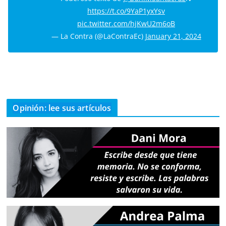
https://t.co/9YaP1yxYsv
pic.twitter.com/hjKwU2m6oB
— La Contra (@LaContraEc)
January 21, 2024
Opinión: lee sus artículos