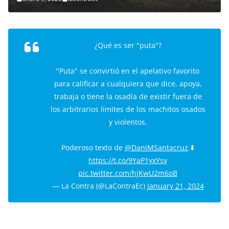
¿Qué es ser "puta"?
"Puta" se convirtió en el apelativo favorito
para calificar a cualquiera que dice, apoya,
trabaja o tiene la osadía de existir fuera de
los arbitrarios límites de los machitos osados
y violentos.
Poderoso texto de
@DaniMSantacruz
.⬇️
https://t.co/9YaP1yxYsv
pic.twitter.com/hjKwU2m6oB
— La Contra (@LaContraEc)
January 21, 2024