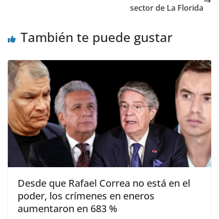
o
p
m
n
tir
sector de La Florida
o
p
También te puede gustar
k
Desde que Rafael Correa no está en el
poder, los crímenes en eneros
aumentaron en 683 %