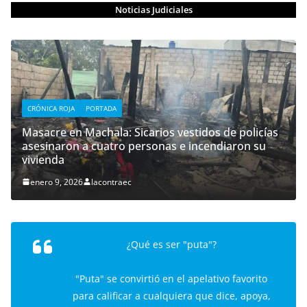
Noticias Judiciales
CRÓNICA ROJA
PORTADA
Masacre en Machala: Sicarios vestidos de policías
asesinaron a cuatro personas e incendiaron su
vivienda
enero 9, 2026
lacontraec
¿Qué es ser "puta"?
"Puta" se convirtió en el apelativo favorito
para calificar a cualquiera que dice, apoya,