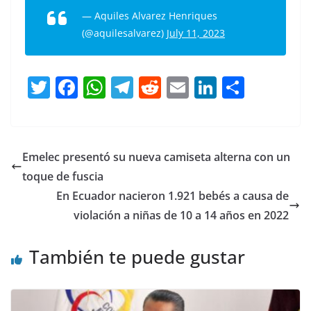
— Aquiles Alvarez Henriques
(@aquilesalvarez)
July 11, 2023
T
F
W
T
R
E
Li
C
w
a
h
el
e
m
n
o
itt
c
at
e
d
ai
k
m
er
e
s
gr
di
l
e
p
Emelec presentó su nueva camiseta alterna con un
b
A
a
t
dI
ar
toque de fuscia
o
p
m
n
tir
En Ecuador nacieron 1.921 bebés a causa de
o
p
violación a niñas de 10 a 14 años en 2022
k
También te puede gustar