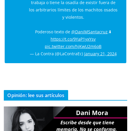
trabaja o tiene la osadía de existir fuera de
los arbitrarios límites de los machitos osados
y violentos.
Poderoso texto de
@DaniMSantacruz
.⬇️
https://t.co/9YaP1yxYsv
pic.twitter.com/hjKwU2m6oB
— La Contra (@LaContraEc)
January 21, 2024
Opinión: lee sus artículos