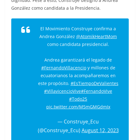
dignidad. Pese a esto, Construye designó a Andrea
González como candidata a la Presidencia.
El Movimiento Construye confirma a
Andrea González
@AtomikHeartMom
como candidata presidencial.
Andrea garantizará el legado de
#FernandoVillacencio
y millones de
ecuatorianos la acompañaremos en
este propósito.
#EsTiempoDeValientes
#VillavicencioVive
#FernandoVive
#Todo25
pic.twitter.com/M5mGMGdmIx
— Construye_Ecu
(@Construye_Ecu)
August 12, 2023