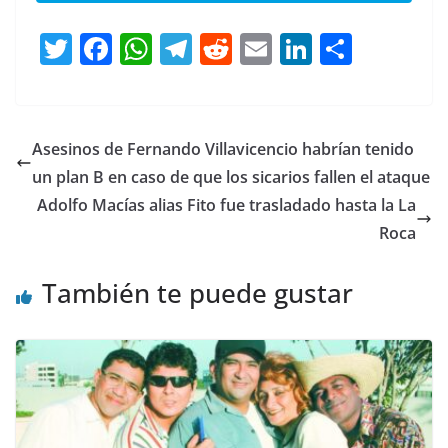
T
F
W
T
R
E
Li
C
w
a
h
el
e
m
n
o
itt
c
at
e
d
ai
k
m
er
e
s
gr
di
l
e
p
Asesinos de Fernando Villavicencio habrían tenido
b
A
a
t
dI
ar
un plan B en caso de que los sicarios fallen el ataque
o
p
m
n
tir
Adolfo Macías alias Fito fue trasladado hasta la La
o
p
Roca
k
También te puede gustar