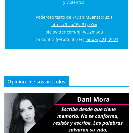
y violentos.
Poderoso texto de
@DaniMSantacruz
.⬇️
https://t.co/9YaP1yxYsv
pic.twitter.com/hjKwU2m6oB
— La Contra (@LaContraEc)
January 21, 2024
Opinión: lee sus artículos