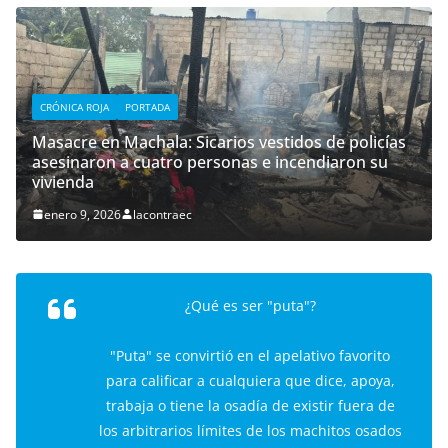
CRÓNICA ROJA
PORTADA
Masacre en Machala: Sicarios vestidos de policías
asesinaron a cuatro personas e incendiaron su
vivienda
enero 9, 2026
lacontraec
¿Qué es ser "puta"?
"Puta" se convirtió en el apelativo favorito
para calificar a cualquiera que dice, apoya,
trabaja o tiene la osadía de existir fuera de
los arbitrarios límites de los machitos osados