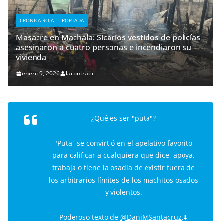
CRÓNICA ROJA
PORTADA
Masacre en Machala: Sicarios vestidos de policías
asesinaron a cuatro personas e incendiaron su
vivienda
enero 9, 2026
lacontraec
¿Qué es ser "puta"?
"Puta" se convirtió en el apelativo favorito
para calificar a cualquiera que dice, apoya,
trabaja o tiene la osadía de existir fuera de
los arbitrarios límites de los machitos osados
y violentos.
Poderoso texto de
@DaniMSantacruz
.⬇️