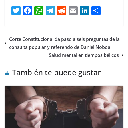
T
F
W
T
R
E
Li
C
w
a
h
el
e
m
n
o
itt
c
at
e
d
ai
k
m
er
e
s
gr
di
l
e
p
Corte Constitucional da paso a seis preguntas de la
b
A
a
t
dI
ar
consulta popular y referendo de Daniel Noboa
o
p
m
n
tir
Salud mental en tiempos bélicos
o
p
También te puede gustar
k