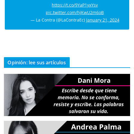
https://t.co/9YaP1yxYsv
pic.twitter.com/hjKwU2m6oB
— La Contra (@LaContraEc)
January 21, 2024
Opinión: lee sus artículos