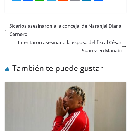
w
a
h
el
e
m
n
o
itt
c
at
e
d
ai
k
m
er
e
s
gr
di
l
e
p
Sicarios asesinaron a la concejal de Naranjal Diana
b
A
a
t
dI
ar
Cernero
o
p
m
n
tir
Intentaron asesinar a la esposa del fiscal César
o
p
Suárez en Manabí
k
También te puede gustar