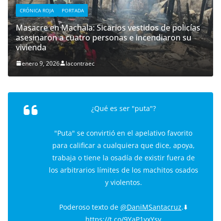
CRÓNICA ROJA
PORTADA
Masacre en Machala: Sicarios vestidos de policías
asesinaron a cuatro personas e incendiaron su
vivienda
enero 9, 2026
lacontraec
¿Qué es ser "puta"?
"Puta" se convirtió en el apelativo favorito
para calificar a cualquiera que dice, apoya,
trabaja o tiene la osadía de existir fuera de
los arbitrarios límites de los machitos osados
y violentos.
Poderoso texto de
@DaniMSantacruz
.⬇️
https://t.co/9YaP1yxYsv