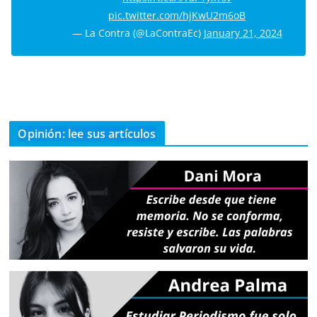
pic.twitter.com/hjKwU2m6oB
— La Contra (@LaContraEc)
January 21, 2024
Opinión: lee sus artículos