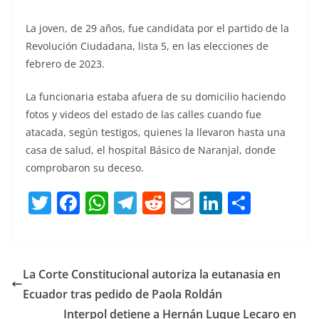
La joven, de 29 años, fue candidata por el partido de la
Revolución Ciudadana, lista 5, en las elecciones de
febrero de 2023.
La funcionaria estaba afuera de su domicilio haciendo
fotos y videos del estado de las calles cuando fue
atacada, según testigos, quienes la llevaron hasta una
casa de salud, el hospital Básico de Naranjal, donde
comprobaron su deceso.
T
F
W
T
R
E
Li
C
w
a
h
el
e
m
n
o
itt
c
at
e
d
ai
k
m
er
e
s
gr
di
l
e
p
La Corte Constitucional autoriza la eutanasia en
b
A
a
t
dI
ar
Ecuador tras pedido de Paola Roldán
o
p
m
n
tir
Interpol detiene a Hernán Luque Lecaro en