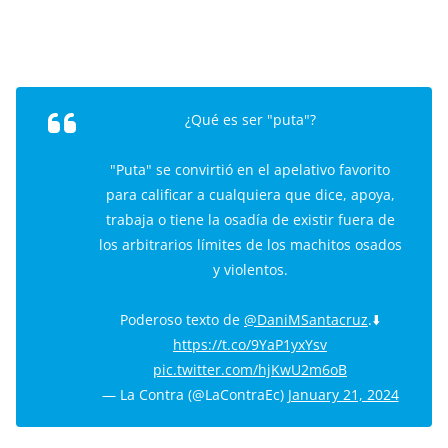
¿Qué es ser "puta"?
"Puta" se convirtió en el apelativo favorito
para calificar a cualquiera que dice, apoya,
trabaja o tiene la osadía de existir fuera de
los arbitrarios límites de los machitos osados
y violentos.
Poderoso texto de
@DaniMSantacruz
.⬇️
https://t.co/9YaP1yxYsv
pic.twitter.com/hjKwU2m6oB
— La Contra (@LaContraEc)
January 21, 2024