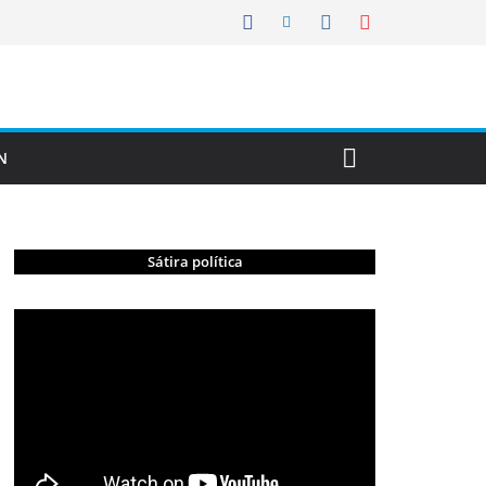
N
Sátira política