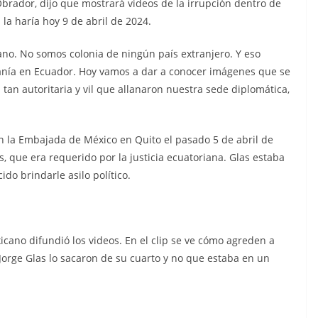
brador, dijo que mostrará videos de la irrupción dentro de
dos de
la haría hoy 9 de abril de 2024.
os
ano. No somos colonia de ningún país extranjero. Y eso
aec
ranía en Ecuador. Hoy vamos a dar a conocer imágenes que se
tan autoritaria y vil que allanaron nuestra sede diplomática,
n la Embajada de México en Quito el pasado 5 de abril de
s, que era requerido por la justicia ecuatoriana. Glas estaba
do brindarle asilo político.
cano difundió los videos. En el clip se ve cómo agreden a
rge Glas lo sacaron de su cuarto y no que estaba en un