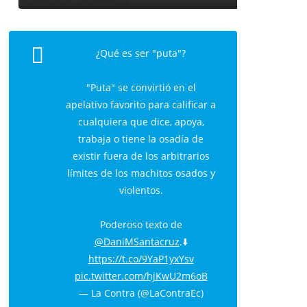
¿Qué es ser "puta"?
"Puta" se convirtió en el
apelativo favorito para calificar a
cualquiera que dice, apoya,
trabaja o tiene la osadía de
existir fuera de los arbitrarios
límites de los machitos osados y
violentos.
Poderoso texto de
@DaniMSantacruz
.⬇️
https://t.co/9YaP1yxYsv
pic.twitter.com/hjKwU2m6oB
— La Contra (@LaContraEc)