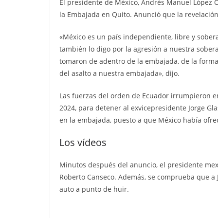
El presidente de México, Andrés Manuel López O
menos 13 priva
la Embajada en Quito. Anunció que la revelación 
libertad fallecid
«México es un país independiente, libre y sober
septiembre 25, 2025
lacontr
también lo digo por la agresión a nuestra sobe
tomaron de adentro de la embajada, de la forma 
del asalto a nuestra embajada», dijo.
Las fuerzas del orden de Ecuador irrumpieron e
2024, para detener al exvicepresidente Jorge Gla
en la embajada, puesto a que México había ofreci
Los vídeos
Minutos después del anuncio, el presidente mexi
Roberto Canseco. Además, se comprueba que a Jo
auto a punto de huir.