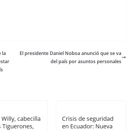
C
o
m
p
 la
El presidente Daniel Noboa anunció que se va
ar
estar
del país por asuntos personales
tir
ís
Willy, cabecilla
Crisis de seguridad
s Tiguerones,
en Ecuador: Nueva