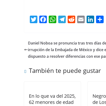
T
F
W
T
R
E
Li
w
a
h
el
e
m
n
itt
c
at
e
d
ai
k
er
e
s
gr
di
l
e
Daniel Noboa se pronuncia tras tres días de
b
A
a
t
dI
irrupción de la Embajada de México y dice 
o
p
m
n
dispuesto a resolver diferencias con ese pa
o
p
También te puede gustar
k
En lo que va del 2025,
Negro 
62 menores de edad
de Lo