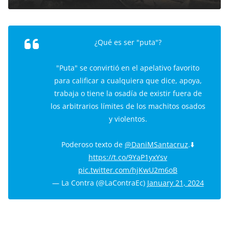
¿Qué es ser "puta"?
"Puta" se convirtió en el apelativo favorito
para calificar a cualquiera que dice, apoya,
trabaja o tiene la osadía de existir fuera de
los arbitrarios límites de los machitos osados
y violentos.
Poderoso texto de
@DaniMSantacruz
.⬇️
https://t.co/9YaP1yxYsv
pic.twitter.com/hjKwU2m6oB
— La Contra (@LaContraEc)
January 21, 2024