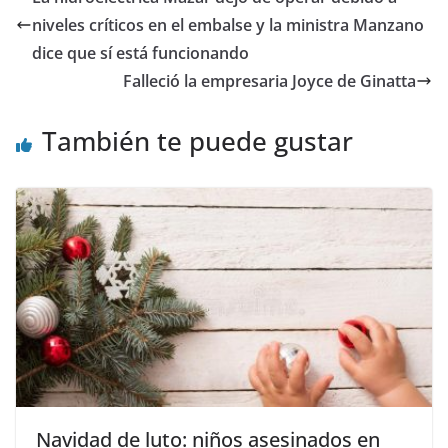
b
A
a
t
dI
ar
niveles críticos en el embalse y la ministra Manzano
o
p
m
n
tir
dice que sí está funcionando
o
p
Falleció la empresaria Joyce de Ginatta
k
También te puede gustar
Navidad de luto: niños asesinados en