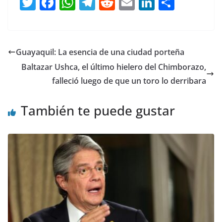
T
F
W
T
R
E
Li
C
w
a
h
el
e
m
n
o
itt
c
at
e
d
ai
k
m
er
e
s
gr
di
l
e
p
Guayaquil: La esencia de una ciudad porteña
b
A
a
t
dI
ar
Baltazar Ushca, el último hielero del Chimborazo,
o
p
m
n
tir
falleció luego de que un toro lo derribara
o
p
También te puede gustar
k