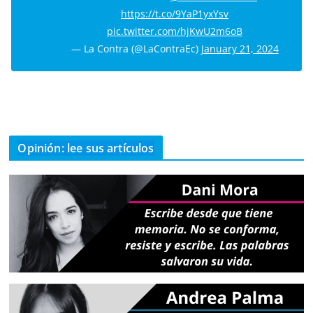
https://t.co/9YaP1yxYsv
pic.twitter.com/hjKwU2m6oB
— La Contra (@LaContraEc)
January 21, 2024
Opinión: lee sus artículos