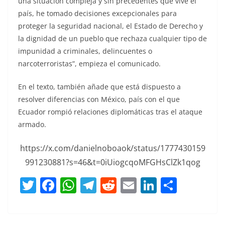
una situación compleja y sin precedentes que vive el
país, he tomado decisiones excepcionales para
proteger la seguridad nacional, el Estado de Derecho y
la dignidad de un pueblo que rechaza cualquier tipo de
impunidad a criminales, delincuentes o
narcoterroristas”, empieza el comunicado.
En el texto, también añade que está dispuesto a
resolver diferencias con México, país con el que
Ecuador rompió relaciones diplomáticas tras el ataque
armado.
https://x.com/danielnoboaok/status/1777430159
991230881?s=46&t=0iUiogcqoMFGHsClZk1qog
T
F
W
T
R
E
Li
C
w
a
h
el
e
m
n
o
itt
c
at
e
d
ai
k
m