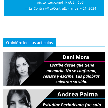
pic.twitter.com/hjKwU2m6oB
— La Contra (@LaContraEc)
January 21, 2024
Opinión: lee sus artículos