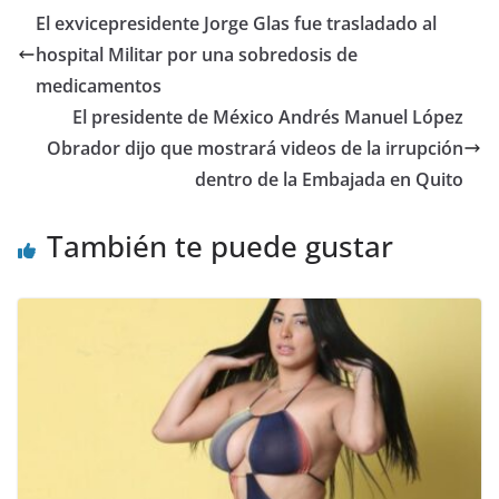
er
e
s
gr
di
l
e
p
El exvicepresidente Jorge Glas fue trasladado al
b
A
a
t
dI
ar
hospital Militar por una sobredosis de
o
p
m
n
tir
medicamentos
o
p
El presidente de México Andrés Manuel López
Obrador dijo que mostrará videos de la irrupción
k
dentro de la Embajada en Quito
También te puede gustar