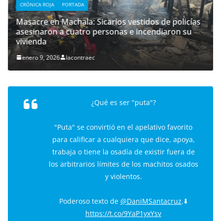
CRÓNICA ROJA
PORTADA
Masacre en Machala: Sicarios vestidos de policías
asesinaron a cuatro personas e incendiaron su
vivienda
enero 9, 2026
lacontraec
¿Qué es ser "puta"?
"Puta" se convirtió en el apelativo favorito
para calificar a cualquiera que dice, apoya,
trabaja o tiene la osadía de existir fuera de
los arbitrarios límites de los machitos osados
y violentos.
Poderoso texto de
@DaniMSantacruz
.⬇️
https://t.co/9YaP1yxYsv