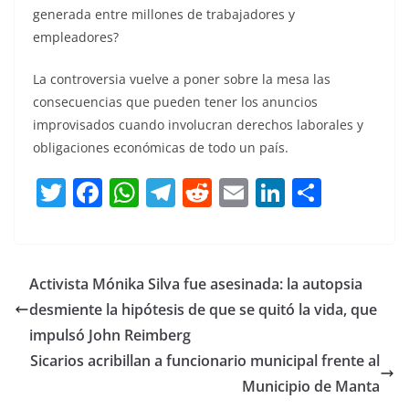
generada entre millones de trabajadores y
empleadores?
La controversia vuelve a poner sobre la mesa las
consecuencias que pueden tener los anuncios
improvisados cuando involucran derechos laborales y
obligaciones económicas de todo un país.
T
F
W
T
R
E
Li
C
w
a
h
el
e
m
n
o
itt
c
at
e
d
ai
k
m
er
e
s
gr
di
l
e
p
Activista Mónika Silva fue asesinada: la autopsia
b
A
a
t
dI
ar
desmiente la hipótesis de que se quitó la vida, que
o
p
m
n
tir
impulsó John Reimberg
o
p
Sicarios acribillan a funcionario municipal frente al
Municipio de Manta
k