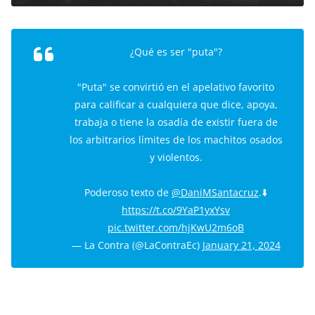
¿Qué es ser "puta"?
"Puta" se convirtió en el apelativo favorito
para calificar a cualquiera que dice, apoya,
trabaja o tiene la osadía de existir fuera de
los arbitrarios límites de los machitos osados
y violentos.
Poderoso texto de
@DaniMSantacruz
.⬇️
https://t.co/9YaP1yxYsv
pic.twitter.com/hjKwU2m6oB
— La Contra (@LaContraEc)
January 21, 2024