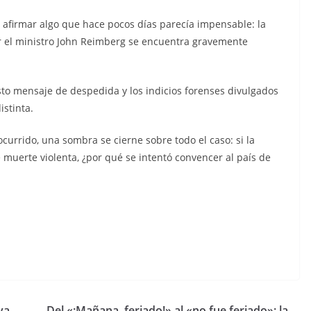
 afirmar algo que hace pocos días parecía impensable: la
or el ministro John Reimberg se encuentra gravemente
sto mensaje de despedida y los indicios forenses divulgados
stinta.
ocurrido, una sombra se cierne sobre todo el caso: si la
 muerte violenta, ¿por qué se intentó convencer al país de
C
o
m
p
va
Del «¡Mañana, feriado!» al «no fue feriado»: la