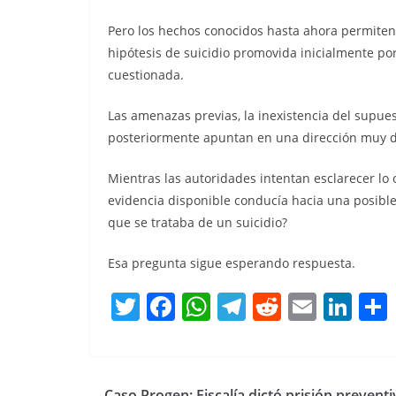
Pero los hechos conocidos hasta ahora permiten
hipótesis de suicidio promovida inicialmente p
cuestionada.
Las amenazas previas, la inexistencia del supue
posteriormente apuntan en una dirección muy di
Mientras las autoridades intentan esclarecer lo 
evidencia disponible conducía hacia una posible
que se trataba de un suicidio?
Esa pregunta sigue esperando respuesta.
T
F
W
T
R
E
Li
w
a
h
el
e
m
n
itt
c
at
e
d
ai
k
er
e
s
gr
di
l
e
Caso Progen: Fiscalía dictó prisión preventi