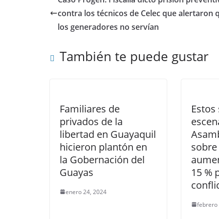
b
A
a
t
dI
contra los técnicos de Celec que alertaron 
o
p
m
n
los generadores no servían
o
p
También te puede gustar
k
Familiares de
Estos 
privados de la
escena
libertad en Guayaquil
Asamb
hicieron plantón en
sobre 
la Gobernación del
aumen
Guayas
15 % p
confl
enero 24, 2024
febrero