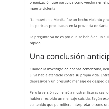
Nueva matanza e
organización que participa como veedora en el p
de Esmeraldas, 
muerte violenta.
militarizada, dej
“La muerte de Monika fue un hecho violento y no u
menos 13 priva
las pericias practicadas en la provincia de Santa
libertad fallecid
La pregunta ya no es por qué se habló de un sui
septiembre 25, 2025
lacontr
rápido.
Una conclusión antic
Cuando la investigación apenas comenzaba, Rei
Silva había atentado contra su propia vida. En
depresivos y un presunto mensaje de despedida e
Pero la versión comenzó a mostrar fisuras casi 
hubiera recibido un mensaje suicida. Según expli
contenido que permitiera interpretarlo como un