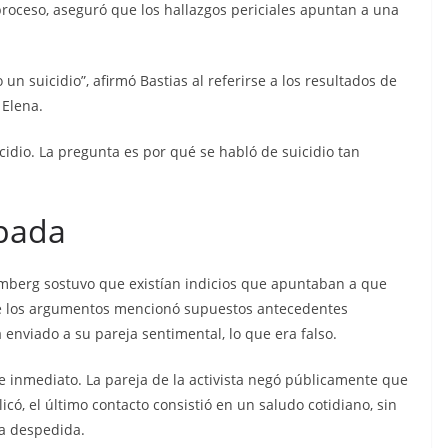
n cárcel
Sicarios acribillan a
roceso, aseguró que los hallazgos periciales apuntan a una
que está
funcionario municipal
a al
frente al Municipio de
n suicidio”, afirmó Bastias al referirse a los resultados de
dos de
Manta
 Elena.
os
julio 2, 2026
lacontraec
cidio. La pregunta es por qué se habló de suicidio tan
aec
ipada
mberg sostuvo que existían indicios que apuntaban a que
tre los argumentos mencionó supuestos antecedentes
nviado a su pareja sentimental, lo que era falso.
de inmediato. La pareja de la activista negó públicamente que
có, el último contacto consistió en un saludo cotidiano, sin
a despedida.