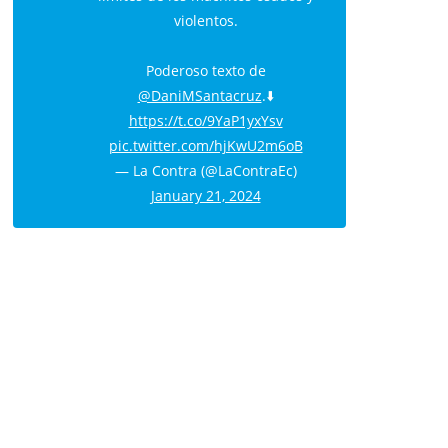
violentos.
Poderoso texto de
@DaniMSantacruz
.⬇️
https://t.co/9YaP1yxYsv
pic.twitter.com/hjKwU2m6oB
— La Contra (@LaContraEc)
January 21, 2024