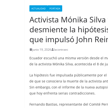
i
p
n
a
o
t
l
ACTUALIDAD
PORTADA
k
m
m
Activista Mónika Silva
e
p
d
desmiente la hipótesis
a
I
r
que impulsó John Re
n
t
junio 19, 2026
lacontraec
i
Ecuador escuchó una misma versión desde el más
r
de la activista Mónika Silva, acontecida el 8 de 
La hipótesis fue impulsada públicamente por el 
de que se conociera la muerte de la activista ant
Sin embargo, con el informe de la nueva autopsia,
que hoy enfrenta serias contradicciones.
CRÓNICA ROJA
PORTADA
Fernando Bastias, representante del Comité Pe