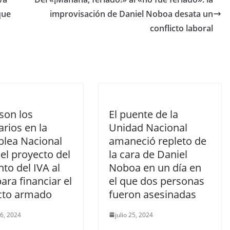
ar
que
improvisación de Daniel Noboa desata un
tir
conflicto laboral
son los
El puente de la
rios en la
Unidad Nacional
lea Nacional
amaneció repleto de
el proyecto del
la cara de Daniel
to del IVA al
Noboa en un día en
ara financiar el
el que dos personas
icto armado
fueron asesinadas
 6, 2024
julio 25, 2024