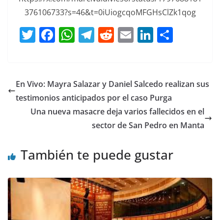
376106733?s=46&t=0iUiogcqoMFGHsClZk1qog
T
F
W
T
R
E
Li
C
w
a
h
el
e
m
n
o
itt
c
at
e
d
ai
k
m
er
e
s
gr
di
l
e
p
En Vivo: Mayra Salazar y Daniel Salcedo realizan sus
b
A
a
t
dI
ar
testimonios anticipados por el caso Purga
o
p
m
n
tir
Una nueva masacre deja varios fallecidos en el
o
p
sector de San Pedro en Manta
k
También te puede gustar