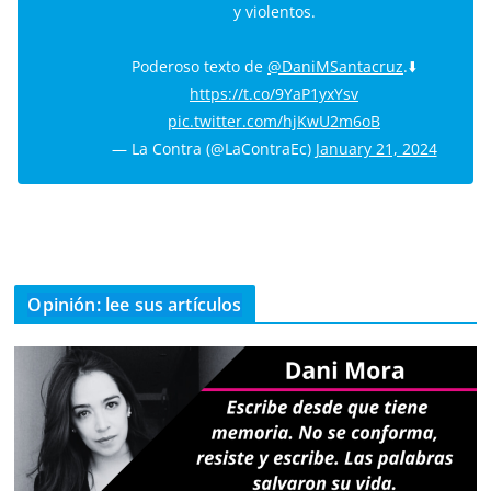
y violentos.
Poderoso texto de
@DaniMSantacruz
.⬇️
https://t.co/9YaP1yxYsv
pic.twitter.com/hjKwU2m6oB
— La Contra (@LaContraEc)
January 21, 2024
Opinión: lee sus artículos