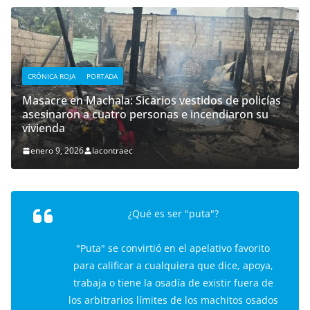
CRÓNICA ROJA
PORTADA
Masacre en Machala: Sicarios vestidos de policías
asesinaron a cuatro personas e incendiaron su
vivienda
enero 9, 2026
lacontraec
¿Qué es ser "puta"?
"Puta" se convirtió en el apelativo favorito
para calificar a cualquiera que dice, apoya,
trabaja o tiene la osadía de existir fuera de
los arbitrarios límites de los machitos osados