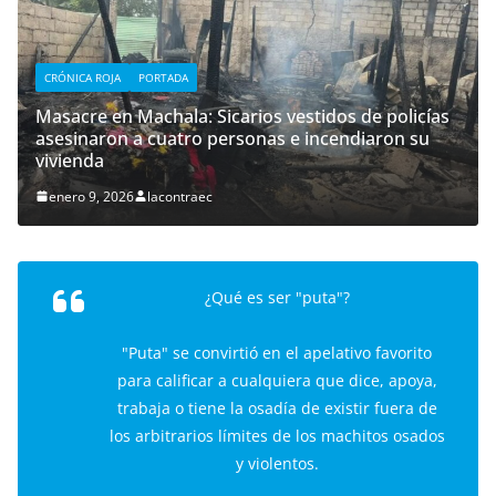
CRÓNICA ROJA
PORTADA
Masacre en Machala: Sicarios vestidos de policías
asesinaron a cuatro personas e incendiaron su
vivienda
enero 9, 2026
lacontraec
¿Qué es ser "puta"?
"Puta" se convirtió en el apelativo favorito
para calificar a cualquiera que dice, apoya,
trabaja o tiene la osadía de existir fuera de
los arbitrarios límites de los machitos osados
y violentos.