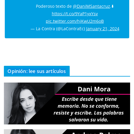
Poderoso texto de
@DaniMSantacruz
.⬇️
https://t.co/9YaP1yxYsv
pic.twitter.com/hjKwU2m6oB
— La Contra (@LaContraEc)
January 21, 2024
Opinión: lee sus artículos