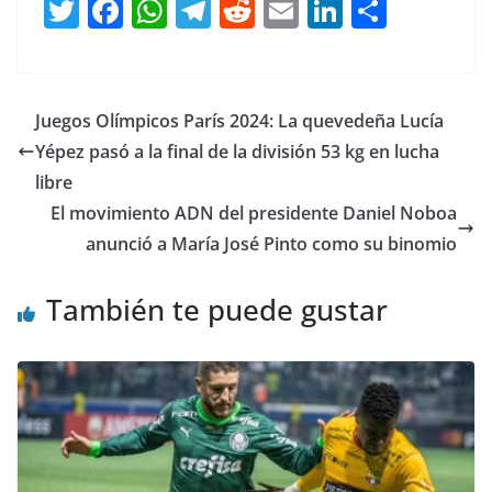
T
F
W
T
R
E
Li
C
w
a
h
el
e
m
n
o
itt
c
at
e
d
ai
k
m
er
e
s
gr
di
l
e
p
Juegos Olímpicos París 2024: La quevedeña Lucía
b
A
a
t
dI
ar
Yépez pasó a la final de la división 53 kg en lucha
o
p
m
n
tir
libre
o
p
El movimiento ADN del presidente Daniel Noboa
anunció a María José Pinto como su binomio
k
También te puede gustar