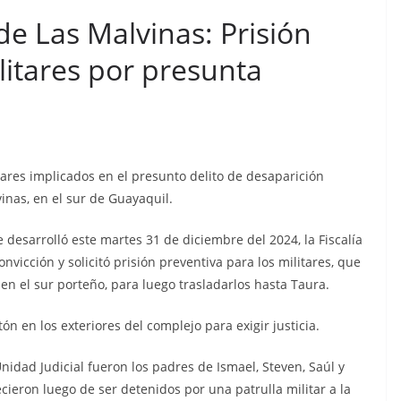
Sicarios acribillan a
e Las Malvinas: Prisión
funcionario municipal
litares por presunta
frente al Municipio de
Manta
a en cárcel
, que está
julio 2, 2026
lacontraec
eja al
itares implicados en el presunto delito de desaparición
vados de
nas, en el sur de Guayaquil.
cidos
 desarrolló este martes 31 de diciembre del 2024, la Fiscalía
contraec
vicción y solicitó prisión preventiva para los militares, que
en el sur porteño, para luego trasladarlos hasta Taura.
tón en los exteriores del complejo para exigir justicia.
Unidad Judicial fueron los padres de Ismael, Steven, Saúl y
ieron luego de ser detenidos por una patrulla militar a la