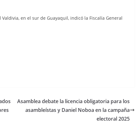
l Valdivia, en el sur de Guayaquil, indicó la Fiscalía General
C
o
m
p
nados
Asamblea debate la licencia obligatoria para los
ar
ores
asambleístas y Daniel Noboa en la campaña
tir
electoral 2025