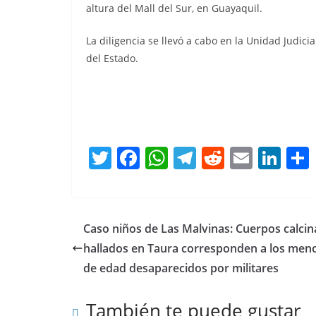
altura del Mall del Sur, en Guayaquil.
La diligencia se llevó a cabo en la Unidad Judicia
del Estado.
T
F
W
T
R
E
Li
w
a
h
el
e
m
n
itt
c
at
e
d
ai
k
er
e
s
gr
di
l
e
Caso niños de Las Malvinas: Cuerpos calci
b
A
a
t
dI
hallados en Taura corresponden a los men
o
p
m
n
de edad desaparecidos por militares
o
p
También te puede gustar
k