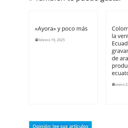
«Ayora» y poco más
Colom
la ven
febrero 19, 2025
Ecuado
grava
de ara
produ
ecuat
enero 2
Opinión: lee sus artículos