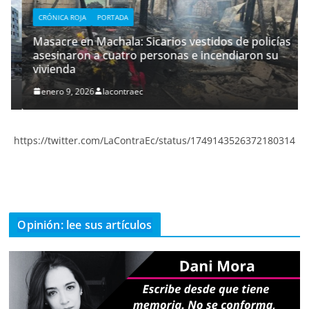
CRÓNICA ROJA
PORTADA
Masacre en Machala: Sicarios vestidos de policías
asesinaron a cuatro personas e incendiaron su
vivienda
enero 9, 2026
lacontraec
https://twitter.com/LaContraEc/status/1749143526372180314
Opinión: lee sus artículos