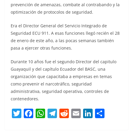
prevención de amenazas, combate al contrabando y la
optimización de protocolos de seguridad.
Era el Director General del Servicio Integrado de
Seguridad ECU 911. A esas funciones llegó recién el 28
de enero de este año, a las pocas semanas también
pasa a ejercer otras funciones.
Durante 10 años fue el segundo Director del capitulo
Guayaquil y del capítulo Ecuador del BASC, una
organización que capacitaba a empresas en temas
como prevenir el narcotráfico, seguridad
administrativa, seguridad operativa, controles de
contenedores.
T
F
W
T
R
E
Li
C
w
a
h
el
e
m
n
o
itt
c
at
e
d
ai
k
m