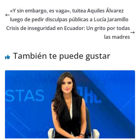
er
e
s
gr
di
l
e
p
«Y sin embargo, es vaga», tuitea Aquiles Álvarez
b
A
a
t
dI
ar
luego de pedir disculpas públicas a Lucía Jaramillo
o
p
m
n
tir
Crisis de inseguridad en Ecuador: Un grito por todas
o
p
las madres
k
También te puede gustar