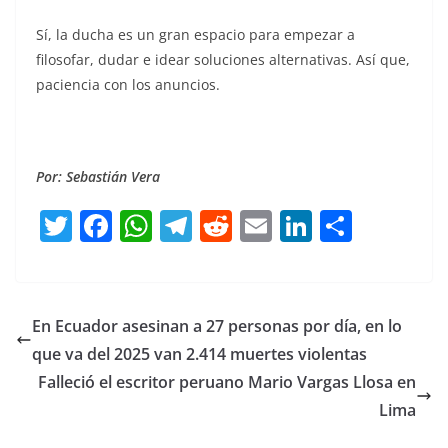
Sí, la ducha es un gran espacio para empezar a
filosofar, dudar e idear soluciones alternativas. Así que,
paciencia con los anuncios.
Por: Sebastián Vera
T
F
W
T
R
E
Li
C
w
a
h
el
e
m
n
o
itt
c
at
e
d
ai
k
m
er
e
s
gr
di
l
e
p
En Ecuador asesinan a 27 personas por día, en lo
b
A
a
t
dI
ar
que va del 2025 van 2.414 muertes violentas
o
p
m
n
tir
Falleció el escritor peruano Mario Vargas Llosa en
o
p
Lima