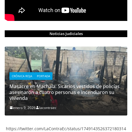
Noticias Judiciales
CRÓNICA ROJA
PORTADA
Masacre en Machala: Sicarios vestidos de policías
asesinaron a cuatro personas e incendiaron su
vivienda
enero 9, 2026
lacontraec
https://twitter.com/LaContraEc/status/1749143526372180314