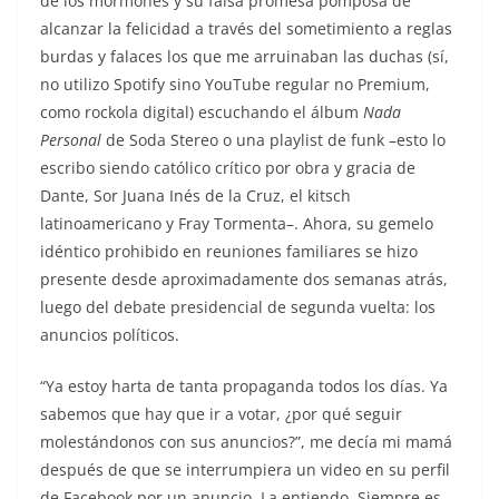
de los mormones y su falsa promesa pomposa de
alcanzar la felicidad a través del sometimiento a reglas
burdas y falaces los que me arruinaban las duchas (sí,
no utilizo Spotify sino YouTube regular no Premium,
como rockola digital) escuchando el álbum
Nada
Personal
de Soda Stereo o una playlist de funk –esto lo
escribo siendo católico crítico por obra y gracia de
Dante, Sor Juana Inés de la Cruz, el kitsch
latinoamericano y Fray Tormenta–. Ahora, su gemelo
idéntico prohibido en reuniones familiares se hizo
presente desde aproximadamente dos semanas atrás,
luego del debate presidencial de segunda vuelta: los
anuncios políticos.
“Ya estoy harta de tanta propaganda todos los días. Ya
sabemos que hay que ir a votar, ¿por qué seguir
molestándonos con sus anuncios?”, me decía mi mamá
después de que se interrumpiera un video en su perfil
de Facebook por un anuncio. La entiendo. Siempre es