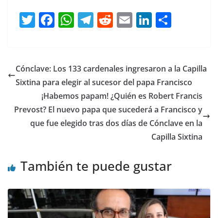
T
F
W
T
R
E
Li
C
w
a
h
el
e
m
n
o
itt
c
at
e
d
ai
k
m
er
e
s
gr
di
l
e
p
Cónclave: Los 133 cardenales ingresaron a la Capilla
b
A
a
t
dI
ar
Sixtina para elegir al sucesor del papa Francisco
o
p
m
n
tir
¡Habemos papam! ¿Quién es Robert Francis
o
p
Prevost? El nuevo papa que sucederá a Francisco y
que fue elegido tras dos días de Cónclave en la
k
Capilla Sixtina
También te puede gustar