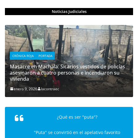
Noticias Judiciales
CRÓNICA ROJA
PORTADA
Masacre en Machala: Sicarios vestidos de policías
asesinaron a cuatro personas e incendiaron su
vivienda
enero 9, 2026
lacontraec
¿Qué es ser "puta"?
"Puta" se convirtió en el apelativo favorito