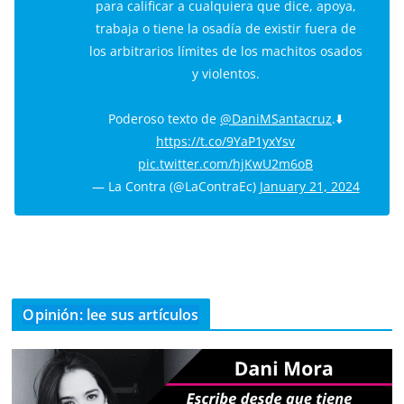
para calificar a cualquiera que dice, apoya,
trabaja o tiene la osadía de existir fuera de
los arbitrarios límites de los machitos osados
y violentos.
Poderoso texto de
@DaniMSantacruz
.⬇️
https://t.co/9YaP1yxYsv
pic.twitter.com/hjKwU2m6oB
— La Contra (@LaContraEc)
January 21, 2024
Opinión: lee sus artículos